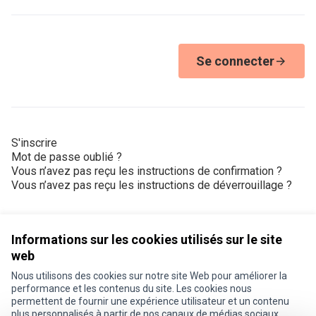
Se connecter
S'inscrire
Mot de passe oublié ?
Vous n’avez pas reçu les instructions de confirmation ?
Vous n’avez pas reçu les instructions de déverrouillage ?
Informations sur les cookies utilisés sur le site
web
Nous utilisons des cookies sur notre site Web pour améliorer la
Conditions d'utilisation
performance et les contenus du site. Les cookies nous
Paramètres des cookies
permettent de fournir une expérience utilisateur et un contenu
Je participe ! sur X
Je participe ! sur Facebook
Je participe ! sur Instagram
plus personnalisés à partir de nos canaux de médias sociaux.