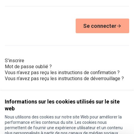
Se connecter
S'inscrire
Mot de passe oublié ?
Vous n’avez pas reçu les instructions de confirmation ?
Vous n’avez pas reçu les instructions de déverrouillage ?
Informations sur les cookies utilisés sur le site
web
Nous utilisons des cookies sur notre site Web pour améliorer la
Conditions d'utilisation
performance et les contenus du site. Les cookies nous
Paramètres des cookies
permettent de fournir une expérience utilisateur et un contenu
Je participe ! sur X
Je participe ! sur Facebook
Je participe ! sur Instagram
plus personnalisés à partir de nos canaux de médias sociaux.