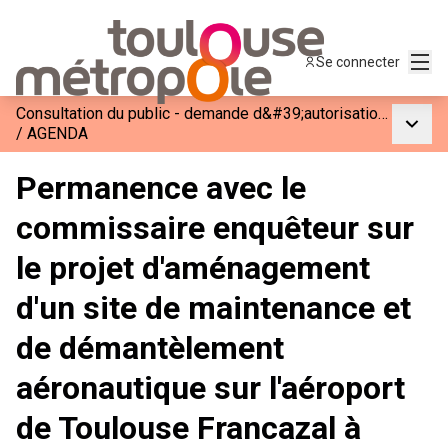
Menu
Se connecter
Consultation du public - demande d&#39;autorisation environnementale pour l&#39;aménagement d&#39;un site de maintenance et de démantèlement aéronautique sur l&#39;aéroport de Toulouse Francazal à Cugnaux
Menu p
/
AGENDA
Permanence avec le
commissaire enquêteur sur
le projet d'aménagement
d'un site de maintenance et
de démantèlement
aéronautique sur l'aéroport
de Toulouse Francazal à