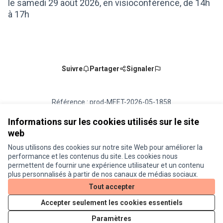
le samedi 29 août 2026, en visioconférence, de 14h
à 17h
Suivre
Partager
Signaler
Référence : prod-MEET-2026-05-1858
Numéro de version 3
(sur 3)
voir les autres versions
Ajouter au calendrier
Informations sur les cookies utilisés sur le site
web
Nous utilisons des cookies sur notre site Web pour améliorer la
Conditions d'utilisation
performance et les contenus du site. Les cookies nous
Paramètres des cookies
permettent de fournir une expérience utilisateur et un contenu
Je participe ! sur X
Je participe ! sur Facebook
Je participe ! sur Instagram
plus personnalisés à partir de nos canaux de médias sociaux.
(Lien externe)
(Lien externe)
(Lien externe)
Tout accepter
Accepter seulement les cookies essentiels
Licence Cre
(Lien extern
Paramètres
(Lien externe)