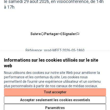
le samedi 29 août 2026, en visioconférence, de 14h
à 17h
Suivre
Partager
Signaler
Référence : prod-MEET-2026-05-1860
Numéro de version 3
(sur 3)
voir les autres versions
Ajouter au calendrier
Informations sur les cookies utilisés sur le site
web
Nous utilisons des cookies sur notre site Web pour améliorer la
Conditions d'utilisation
performance et les contenus du site. Les cookies nous
Paramètres des cookies
permettent de fournir une expérience utilisateur et un contenu
Je participe ! sur X
Je participe ! sur Facebook
Je participe ! sur Instagram
plus personnalisés à partir de nos canaux de médias sociaux.
(Lien externe)
(Lien externe)
(Lien externe)
Tout accepter
Accepter seulement les cookies essentiels
Licence Cre
(Lien extern
Paramètres
(Lien externe)