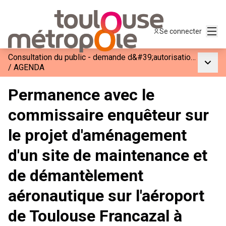
Menu
Se connecter
Consultation du public - demande d&#39;autorisation environnementale pour l&#39;aménagement d&#39;un site de maintenance et de démantèlement aéronautique sur l&#39;aéroport de Toulouse Francazal à Cugnaux
Menu p
/
AGENDA
Permanence avec le
commissaire enquêteur sur
le projet d'aménagement
d'un site de maintenance et
de démantèlement
aéronautique sur l'aéroport
de Toulouse Francazal à