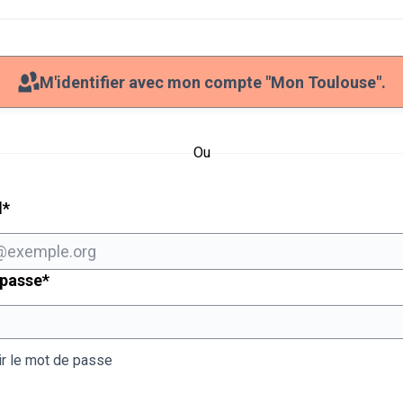
M'identifier avec mon compte "Mon Toulouse".
Ou
Champ obligatoire
l
*
Champ obligatoire
 passe
*
ir le mot de passe