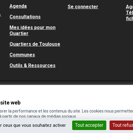
Agenda
Se connecter
Ag
Té
.
Consultations
fic
Mes idées pour mon
Quartier
Quartiers de Toulouse
Communes
Outils & Ressources
 site web
iorer la performance et les contenus du site. Les cookies nous permette
 à partir de nos canaux de médias sociaux.
Tout accepter
Tout refu
ur ceux que vous souhaitez activer