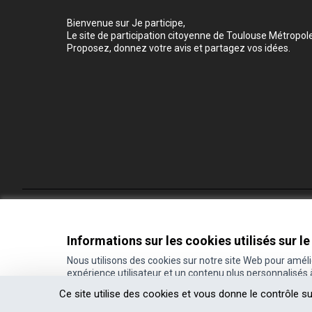
Bienvenue sur Je participe,
Le site de participation citoyenne de Toulouse Métropole
Proposez, donnez votre avis et partagez vos idées.
Conditions d'utilisation
Paramètres des cookies
Informations sur les cookies utilisés sur le
Nous utilisons des cookies sur notre site Web pour amél
expérience utilisateur et un contenu plus personnalisés
(Lien externe)
Site réalisé grâce au
logiciel libre Decidim
.
Ce site utilise des cookies et vous donne le contrôle s
(Lien externe)