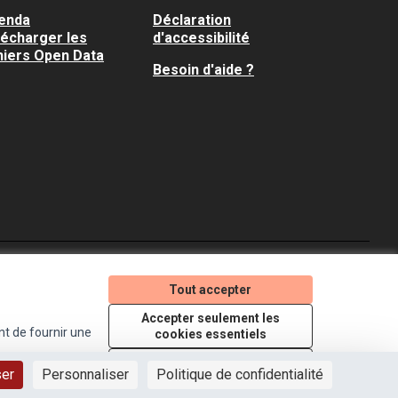
enda
Déclaration
lécharger les
d'accessibilité
hiers Open Data
Besoin d'aide ?
Je participe ! sur X
Je participe ! sur Faceboo
Je participe ! sur In
Tout accepter
(Lien externe)
(Lien externe)
(Lien externe)
Accepter seulement les
nt de fournir une
cookies essentiels
Licence Creative Comm
(Lien externe)
Paramètres
ser
Personnaliser
Politique de confidentialité