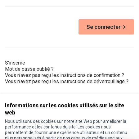
Se connecter
S'inscrire
Mot de passe oublié ?
Vous n’avez pas reçu les instructions de confirmation ?
Vous n’avez pas reçu les instructions de déverrouillage ?
Informations sur les cookies utilisés sur le site
web
Nous utilisons des cookies sur notre site Web pour améliorer la
Conditions d'utilisation
performance et les contenus du site. Les cookies nous
Paramètres des cookies
permettent de fournir une expérience utilisateur et un contenu
Je participe ! sur X
Je participe ! sur Facebook
Je participe ! sur Instagram
plus personnalisés à partir de nos canaux de médias sociaux.