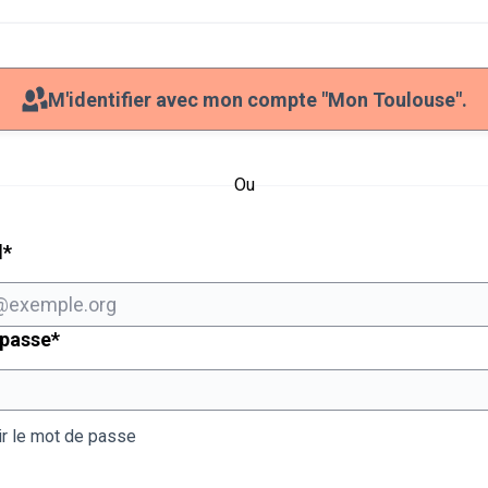
M'identifier avec mon compte "Mon Toulouse".
Ou
Champ obligatoire
l
*
Champ obligatoire
 passe
*
ir le mot de passe