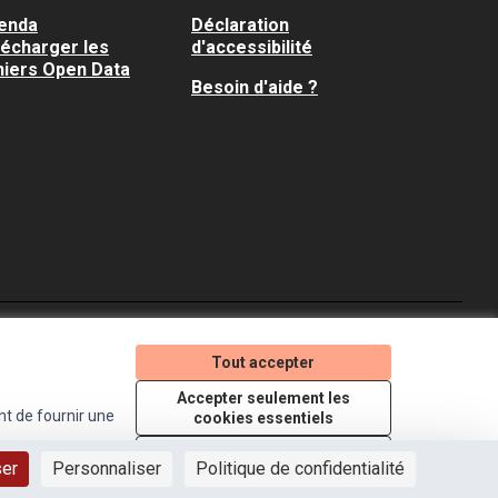
enda
Déclaration
lécharger les
d'accessibilité
hiers Open Data
Besoin d'aide ?
Je participe ! sur X
Je participe ! sur Faceboo
Je participe ! sur In
Tout accepter
(Lien externe)
(Lien externe)
(Lien externe)
Accepter seulement les
nt de fournir une
cookies essentiels
Licence Creative Comm
(Lien externe)
Paramètres
ser
Personnaliser
Politique de confidentialité