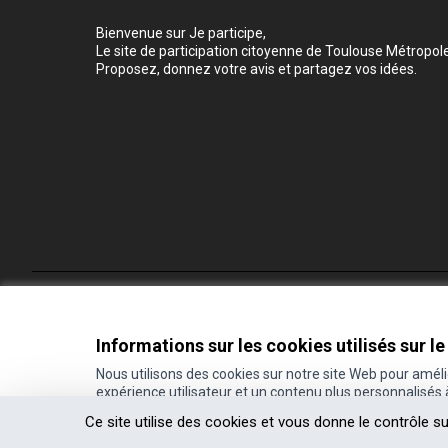
Bienvenue sur Je participe,
Le site de participation citoyenne de Toulouse Métropole
Proposez, donnez votre avis et partagez vos idées.
Conditions d'utilisation
Paramètres des cookies
Informations sur les cookies utilisés sur le
Nous utilisons des cookies sur notre site Web pour amél
expérience utilisateur et un contenu plus personnalisés
(Lien externe)
Site réalisé grâce au
logiciel libre Decidim
.
Ce site utilise des cookies et vous donne le contrôle s
(Lien externe)