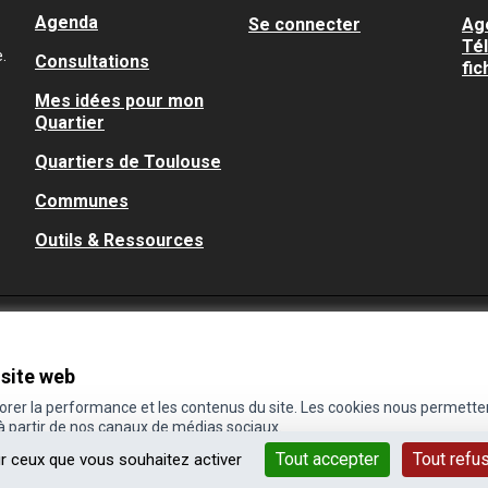
Agenda
Se connecter
Ag
Té
.
Consultations
fic
Mes idées pour mon
Quartier
Quartiers de Toulouse
Communes
Outils & Ressources
 site web
iorer la performance et les contenus du site. Les cookies nous permette
 à partir de nos canaux de médias sociaux.
Tout accepter
Tout refu
ur ceux que vous souhaitez activer