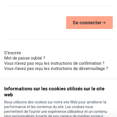
Se connecter
S'inscrire
Mot de passe oublié ?
Vous n’avez pas reçu les instructions de confirmation ?
Vous n’avez pas reçu les instructions de déverrouillage ?
Informations sur les cookies utilisés sur le site
web
Nous utilisons des cookies sur notre site Web pour améliorer la
Conditions d'utilisation
performance et les contenus du site. Les cookies nous
Paramètres des cookies
permettent de fournir une expérience utilisateur et un contenu
Je participe ! sur X
Je participe ! sur Facebook
Je participe ! sur Instagram
plus personnalisés à partir de nos canaux de médias sociaux.