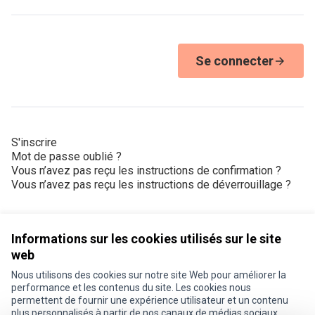
Se connecter
S'inscrire
Mot de passe oublié ?
Vous n’avez pas reçu les instructions de confirmation ?
Vous n’avez pas reçu les instructions de déverrouillage ?
Informations sur les cookies utilisés sur le site
web
Nous utilisons des cookies sur notre site Web pour améliorer la
Conditions d'utilisation
performance et les contenus du site. Les cookies nous
Paramètres des cookies
permettent de fournir une expérience utilisateur et un contenu
Je participe ! sur X
Je participe ! sur Facebook
Je participe ! sur Instagram
plus personnalisés à partir de nos canaux de médias sociaux.