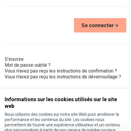
Se connecter
S'inscrire
Mot de passe oublié ?
Vous n’avez pas reçu les instructions de confirmation ?
Vous n’avez pas reçu les instructions de déverrouillage ?
Informations sur les cookies utilisés sur le site
web
Nous utilisons des cookies sur notre site Web pour améliorer la
Conditions d'utilisation
performance et les contenus du site. Les cookies nous
Paramètres des cookies
permettent de fournir une expérience utilisateur et un contenu
Je participe ! sur X
Je participe ! sur Facebook
Je participe ! sur Instagram
plus personnalisés à partir de nos canaux de médias sociaux.