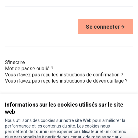
Se connecter
S'inscrire
Mot de passe oublié ?
Vous n’avez pas reçu les instructions de confirmation ?
Vous n’avez pas reçu les instructions de déverrouillage ?
Informations sur les cookies utilisés sur le site
web
Nous utilisons des cookies sur notre site Web pour améliorer la
Conditions d'utilisation
performance et les contenus du site. Les cookies nous
Paramètres des cookies
permettent de fournir une expérience utilisateur et un contenu
Je participe ! sur X
Je participe ! sur Facebook
Je participe ! sur Instagram
plus personnalisés à partir de nos canaux de médias sociaux.