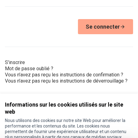
Se connecter
S'inscrire
Mot de passe oublié ?
Vous n’avez pas reçu les instructions de confirmation ?
Vous n’avez pas reçu les instructions de déverrouillage ?
Informations sur les cookies utilisés sur le site
web
Nous utilisons des cookies sur notre site Web pour améliorer la
Conditions d'utilisation
performance et les contenus du site. Les cookies nous
Paramètres des cookies
permettent de fournir une expérience utilisateur et un contenu
Je participe ! sur X
Je participe ! sur Facebook
Je participe ! sur Instagram
plus personnalisés à partir de nos canaux de médias sociaux.