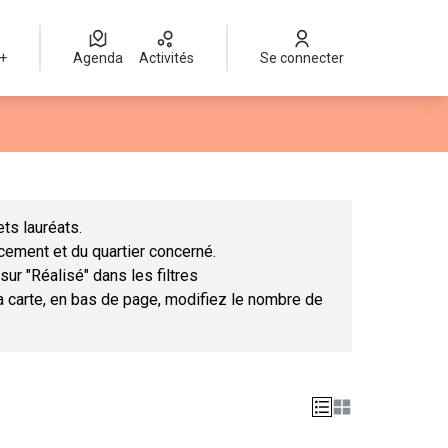
 +
Agenda
Activités
Se connecter
Leaflet
|
©
OpenStreetMap
contributors
mme des points de carte. L'élément peut être utilisé avec un lect
ts lauréats.
ncement et du quartier concerné.
sur "Réalisé" dans les filtres
la carte, en bas de page, modifiez le nombre de