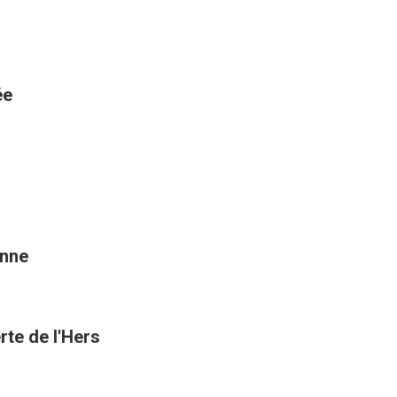
ée
enne
rte de l'Hers