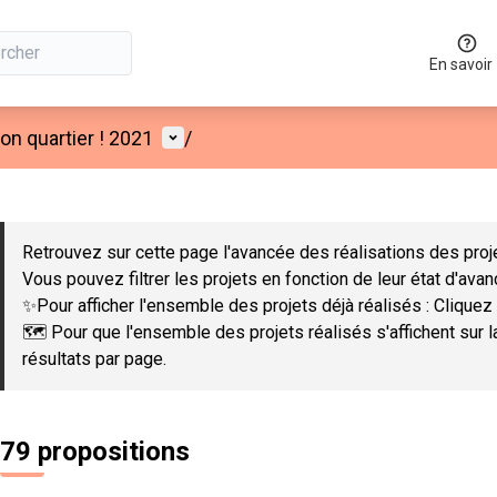
En savoir
Menu utilisateur
n quartier ! 2021
/
 la carte
 suivant est une carte qui présente les éléments de cette page co
Retrouvez sur cette page l'avancée des réalisations des proje
Vous pouvez filtrer les projets en fonction de leur état d'ava
✨Pour afficher l'ensemble des projets déjà réalisés : Cliquez 
🗺️ Pour que l'ensemble des projets réalisés s'affichent sur 
résultats par page.
79 propositions