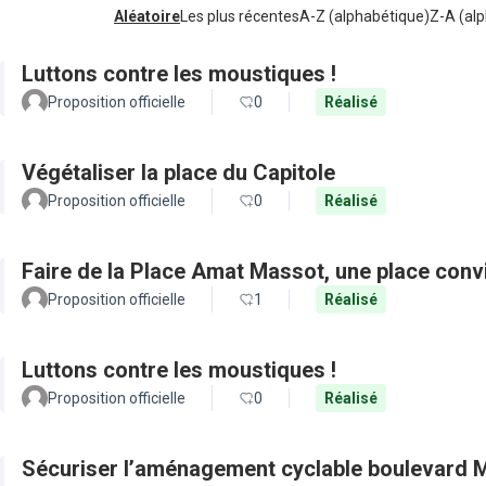
Aléatoire
Les plus récentes
A-Z (alphabétique)
Z-A (alp
Luttons contre les moustiques !
Proposition officielle
0
Réalisé
Végétaliser la place du Capitole
Proposition officielle
0
Réalisé
Faire de la Place Amat Massot, une place convi
Proposition officielle
1
Réalisé
Luttons contre les moustiques !
Proposition officielle
0
Réalisé
Sécuriser l’aménagement cyclable boulevard M