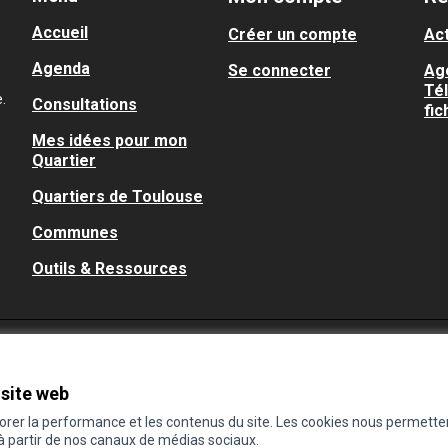
Accueil
Créer un compte
Act
Agenda
Se connecter
Ag
Té
.
Consultations
fic
Mes idées pour mon
Quartier
Quartiers de Toulouse
Communes
Outils & Ressources
 site web
iorer la performance et les contenus du site. Les cookies nous permette
 à partir de nos canaux de médias sociaux.