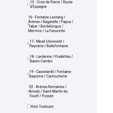
15 - Croix de Pierre / Route
d'Espagne
16 - Fontaine-Lestang /
Arènes / Bagatelle / Papus /
Tabar / Bordelongue /
Mermoz / La Faourette
17 - Mirail-Université /
Reynerie / Bellefontaine
18 - Lardenne / Pradettes /
Basso-Cambo
19 - Casselardit / Fontaine-
Bayonne / Cartoucherie
20 - Arènes Romaines /
Ancely / Saint-Martin du
Touch / Purpan
Hors Toulouse