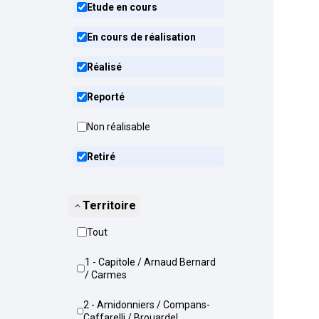
Etude en cours
En cours de réalisation
Réalisé
Reporté
Non réalisable
Retiré
Territoire
Tout
1 - Capitole / Arnaud Bernard
/ Carmes
2 - Amidonniers / Compans-
Caffarelli / Brouardel