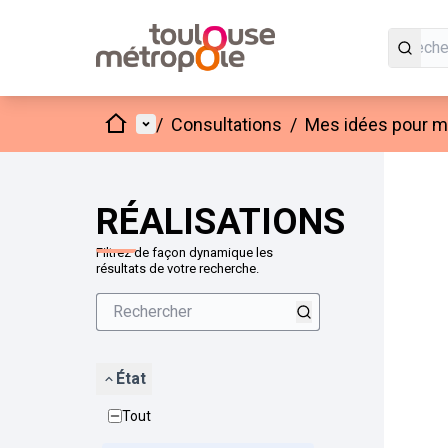
Accueil
Menu principal
/
Consultations
/
Mes idées pour mo
Passer
L'élément
+
−
RÉALISATIONS
Filtrez de façon dynamique les
résultats de votre recherche.
État
Tout