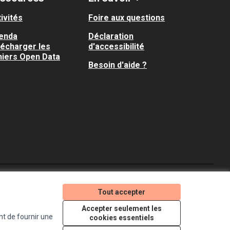
ivités
Foire aux questions
enda
Déclaration
lécharger les
d'accessibilité
hiers Open Data
Besoin d'aide ?
Je participe ! sur X
Je participe ! sur Faceboo
Je participe ! sur In
Tout accepter
(Lien externe)
(Lien externe)
(Lien externe)
Accepter seulement les
nt de fournir une
cookies essentiels
Licence Creative Comm
(Lien externe)