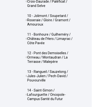
Croix-Daurade / Paléficat /
Grand Selve
10 - Jolimont / Soupetard /
Roseraie / Gloire / Gramont /
Amouroux
11 - Bonhoure / Guilheméry /
Château de l'Hers / Limayrac /
Côte Pavée
12 - Pont des Demoiselles /
Ormeau / Montaudran / La
Terrasse / Malepère
13 - Rangueil / Sauzelong /
Jules-Julien / Pech-David /
Pouvourville
14 - Saint-Simon /
Lafourguette / Oncopole-
Campus Santé du Futur