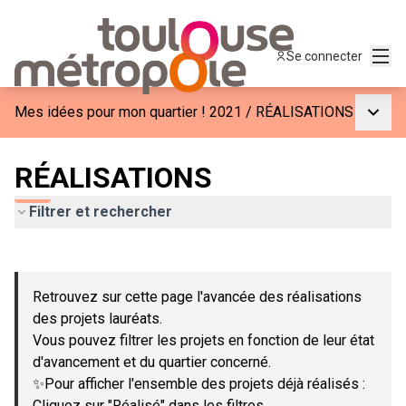
Menu
Se connecter
Menu p
Mes idées pour mon quartier ! 2021
/
RÉALISATIONS
RÉALISATIONS
Filtrer et rechercher
Passer la carte
Leaflet
|
©
OpenStreetMap
contributors
L'élément suivant est une carte qui présente les éléments de c
+
Retrouvez sur cette page l'avancée des réalisations
−
des projets lauréats.
Vous pouvez filtrer les projets en fonction de leur état
d'avancement et du quartier concerné.
✨Pour afficher l'ensemble des projets déjà réalisés :
Cliquez sur "Réalisé" dans les filtres