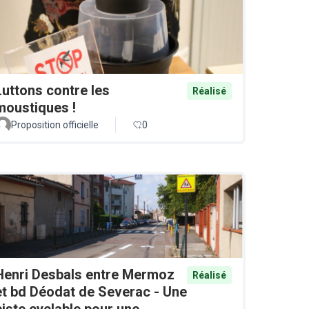
Luttons contre les
Réalisé
moustiques !
Proposition officielle
0
Henri Desbals entre Mermoz
Réalisé
et bd Déodat de Severac - Une
piste cyclable pour une