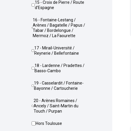
15 - Croix de Pierre / Route
d'Espagne
16 - Fontaine-Lestang /
Arènes / Bagatelle / Papus /
Tabar / Bordelongue /
Mermoz / La Faourette
17 - Mirail-Université /
Reynerie / Bellefontaine
18 - Lardenne / Pradettes /
Basso-Cambo
19 - Casselardit / Fontaine-
Bayonne / Cartoucherie
20 - Arènes Romaines /
Ancely / Saint-Martin du
Touch / Purpan
Hors Toulouse