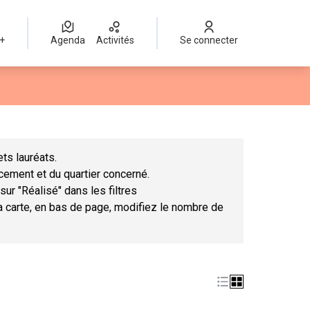
 +
Agenda
Activités
Se connecter
Leaflet
|
©
OpenStreetMap
contributors
mme des points de carte. L'élément peut être utilisé avec un lect
ts lauréats.
ncement et du quartier concerné.
sur "Réalisé" dans les filtres
la carte, en bas de page, modifiez le nombre de