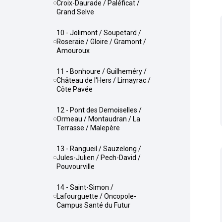
Croix-Daurade / Paléficat /
Grand Selve
10 - Jolimont / Soupetard /
Roseraie / Gloire / Gramont /
Amouroux
11 - Bonhoure / Guilheméry /
Château de l'Hers / Limayrac /
Côte Pavée
12 - Pont des Demoiselles /
Ormeau / Montaudran / La
Terrasse / Malepère
13 - Rangueil / Sauzelong /
Jules-Julien / Pech-David /
Pouvourville
14 - Saint-Simon /
Lafourguette / Oncopole-
Campus Santé du Futur