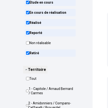
Etude en cours
En cours de réalisation
Réalisé
Reporté
Non réalisable
Retiré
Territoire
Tout
1 - Capitole / Arnaud Bernard
/ Carmes
2 - Amidonniers / Compans-
Caffarelli / Brouardel