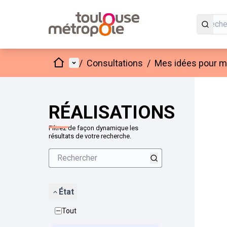
Accueil
Menu principal
/
Consultations
/
Mes idées pour mo
Passer
L'élément
+
−
RÉALISATIONS
Filtrez de façon dynamique les
résultats de votre recherche.
État
Tout