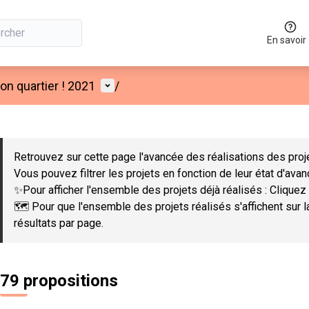
En savoir
Menu utilisateur
n quartier ! 2021
/
 la carte
 suivant est une carte qui présente les éléments de cette page co
Retrouvez sur cette page l'avancée des réalisations des proje
Vous pouvez filtrer les projets en fonction de leur état d'ava
✨Pour afficher l'ensemble des projets déjà réalisés : Cliquez 
🗺️ Pour que l'ensemble des projets réalisés s'affichent sur 
résultats par page.
79 propositions