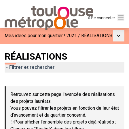
Menu
Se connecter
Menu p
Mes idées pour mon quartier ! 2021
/
RÉALISATIONS
RÉALISATIONS
Filtrer et rechercher
Passer la carte
Leaflet
|
©
OpenStreetMap
contributors
L'élément suivant est une carte qui présente les éléments de c
+
Retrouvez sur cette page l'avancée des réalisations
−
des projets lauréats.
Vous pouvez filtrer les projets en fonction de leur état
d'avancement et du quartier concerné.
✨Pour afficher l'ensemble des projets déjà réalisés :
Cliquez sur "Réalisé" dans les filtres