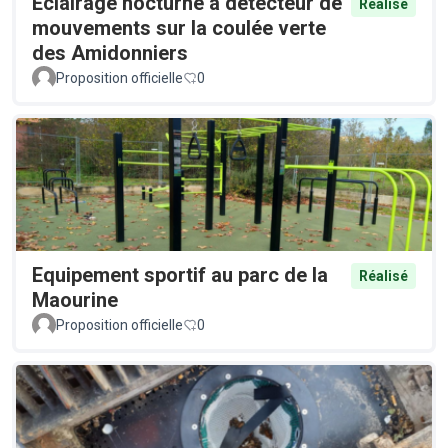
Éclairage nocturne à détecteur de
Réalisé
mouvements sur la coulée verte
des Amidonniers
Proposition officielle
0
Equipement sportif au parc de la
Réalisé
Maourine
Proposition officielle
0