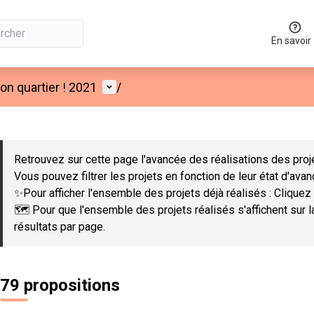
En savoir
Menu utilisateur
n quartier ! 2021
/
 la carte
 suivant est une carte qui présente les éléments de cette page co
Retrouvez sur cette page l'avancée des réalisations des proje
Vous pouvez filtrer les projets en fonction de leur état d'ava
✨Pour afficher l'ensemble des projets déjà réalisés : Cliquez 
🗺️ Pour que l'ensemble des projets réalisés s'affichent sur 
résultats par page.
79 propositions