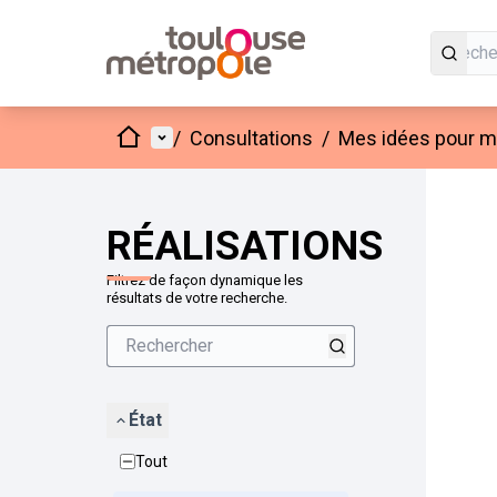
Accueil
Menu principal
/
Consultations
/
Mes idées pour mo
Passer
L'élément
+
−
RÉALISATIONS
Filtrez de façon dynamique les
résultats de votre recherche.
État
Tout