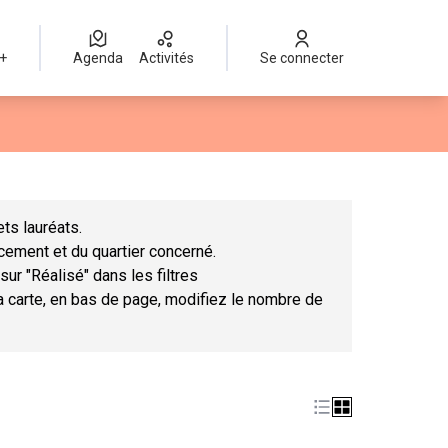
 +
Agenda
Activités
Se connecter
Leaflet
|
©
OpenStreetMap
contributors
mme des points de carte. L'élément peut être utilisé avec un lect
ts lauréats.
ncement et du quartier concerné.
sur "Réalisé" dans les filtres
la carte, en bas de page, modifiez le nombre de