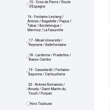
15 - Croix de Pierre / Route
d'Espagne
16 - Fontaine-Lestang /
Arènes / Bagatelle / Papus /
Tabar / Bordelongue /
Mermoz / La Faourette
17 - Mirail-Université /
Reynerie / Bellefontaine
18 - Lardenne / Pradettes /
Basso-Cambo
19 - Casselardit / Fontaine-
Bayonne / Cartoucherie
20 - Arènes Romaines /
Ancely / Saint-Martin du
Touch / Purpan
Hors Toulouse