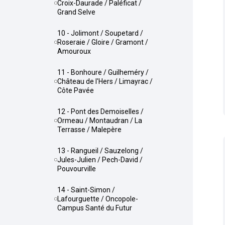
Croix-Daurade / Paléficat /
Grand Selve
10 - Jolimont / Soupetard /
Roseraie / Gloire / Gramont /
Amouroux
11 - Bonhoure / Guilheméry /
Château de l'Hers / Limayrac /
Côte Pavée
12 - Pont des Demoiselles /
Ormeau / Montaudran / La
Terrasse / Malepère
13 - Rangueil / Sauzelong /
Jules-Julien / Pech-David /
Pouvourville
14 - Saint-Simon /
Lafourguette / Oncopole-
Campus Santé du Futur