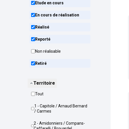
Etude en cours
En cours de réalisation
Réalisé
Reporté
Non réalisable
Retiré
Territoire
Tout
1 - Capitole / Arnaud Bernard
/ Carmes
2 - Amidonniers / Compans-
Caffarelli / Brouardel