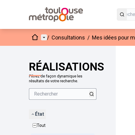
Accueil
Menu principal
/
Consultations
/
Mes idées pour mo
Passer
L'élément
+
−
RÉALISATIONS
Filtrez de façon dynamique les
résultats de votre recherche.
État
Tout