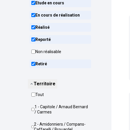
Etude en cours
En cours de réalisation
Réalisé
Reporté
Non réalisable
Retiré
Territoire
Tout
1 - Capitole / Arnaud Bernard
/ Carmes
2 - Amidonniers / Compans-
Caffarelli / Brouardel