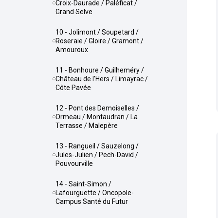
Croix-Daurade / Paléficat /
Grand Selve
10 - Jolimont / Soupetard /
Roseraie / Gloire / Gramont /
Amouroux
11 - Bonhoure / Guilheméry /
Château de l'Hers / Limayrac /
Côte Pavée
12 - Pont des Demoiselles /
Ormeau / Montaudran / La
Terrasse / Malepère
13 - Rangueil / Sauzelong /
Jules-Julien / Pech-David /
Pouvourville
14 - Saint-Simon /
Lafourguette / Oncopole-
Campus Santé du Futur