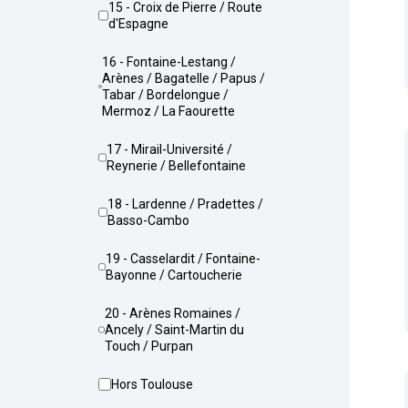
15 - Croix de Pierre / Route
d'Espagne
16 - Fontaine-Lestang /
Arènes / Bagatelle / Papus /
Tabar / Bordelongue /
Mermoz / La Faourette
17 - Mirail-Université /
Reynerie / Bellefontaine
18 - Lardenne / Pradettes /
Basso-Cambo
19 - Casselardit / Fontaine-
Bayonne / Cartoucherie
20 - Arènes Romaines /
Ancely / Saint-Martin du
Touch / Purpan
Hors Toulouse