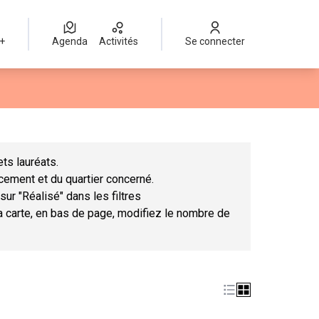
 +
Agenda
Activités
Se connecter
Leaflet
|
©
OpenStreetMap
contributors
mme des points de carte. L'élément peut être utilisé avec un lect
ts lauréats.
ncement et du quartier concerné.
sur "Réalisé" dans les filtres
la carte, en bas de page, modifiez le nombre de