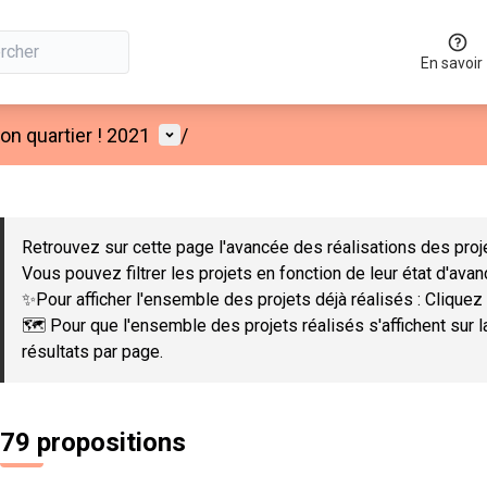
En savoir
Menu utilisateur
n quartier ! 2021
/
 la carte
 suivant est une carte qui présente les éléments de cette page co
Retrouvez sur cette page l'avancée des réalisations des proje
Vous pouvez filtrer les projets en fonction de leur état d'ava
✨Pour afficher l'ensemble des projets déjà réalisés : Cliquez 
🗺️ Pour que l'ensemble des projets réalisés s'affichent sur 
résultats par page.
79 propositions