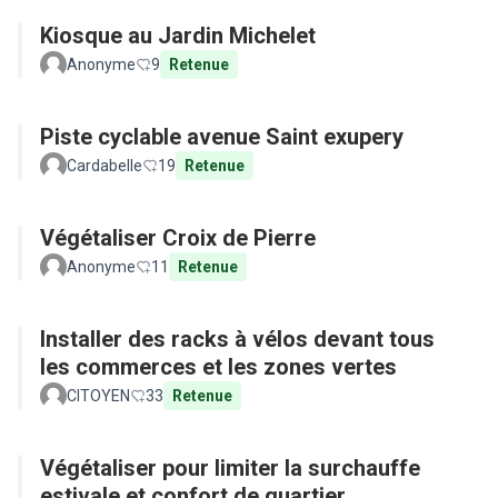
Kiosque au Jardin Michelet
Anonyme
9
Retenue
Piste cyclable avenue Saint exupery
Cardabelle
19
Retenue
Végétaliser Croix de Pierre
Anonyme
11
Retenue
Installer des racks à vélos devant tous
les commerces et les zones vertes
CITOYEN
33
Retenue
Végétaliser pour limiter la surchauffe
estivale et confort de quartier...