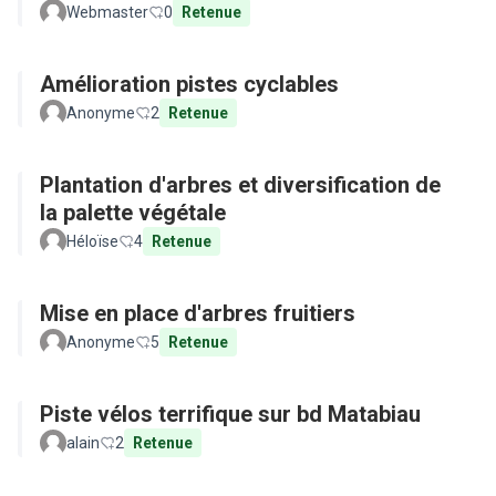
Webmaster
0
Retenue
Amélioration pistes cyclables
Anonyme
2
Retenue
Plantation d'arbres et diversification de
la palette végétale
Héloïse
4
Retenue
Mise en place d'arbres fruitiers
Anonyme
5
Retenue
Piste vélos terrifique sur bd Matabiau
alain
2
Retenue