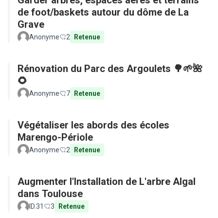
Garder arbres, espaces aérés et terrains
de foot/baskets autour du dôme de La
Grave
Anonyme
2
Retenue
Rénovation du Parc des Argoulets 🌳🌱🌺
🌻
Anonyme
7
Retenue
Végétaliser les abords des écoles
Marengo-Périole
Anonyme
2
Retenue
Augmenter l'Installation de L'arbre Algal
dans Toulouse
ID.31
3
Retenue