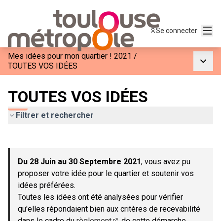
Menu
Se connecter
Mes idées pour mon quartier ! 2021
/
Menu p
TOUTES VOS IDÉES
TOUTES VOS IDÉES
Filtrer et rechercher
Passer la carte
Leaflet
|
©
OpenStreetMap
contributors
L'élément suivant est une carte qui présente les éléments de c
+
Du 28 Juin au 30 Septembre 2021
, vous avez pu
−
proposer votre idée pour le quartier et soutenir vos
idées préférées.
Toutes les idées ont été analysées pour vérifier
qu'elles répondaient bien aux critères de recevabilité
dans le cadre du
règlement
de cette démarche