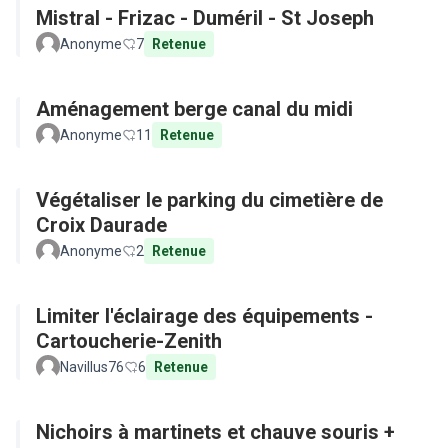
Mistral - Frizac - Duméril - St Joseph
Anonyme
7
Retenue
Aménagement berge canal du midi
Anonyme
11
Retenue
Végétaliser le parking du cimetière de
Croix Daurade
Anonyme
2
Retenue
Limiter l'éclairage des équipements -
Cartoucherie-Zenith
Navillus76
6
Retenue
Nichoirs à martinets et chauve souris +