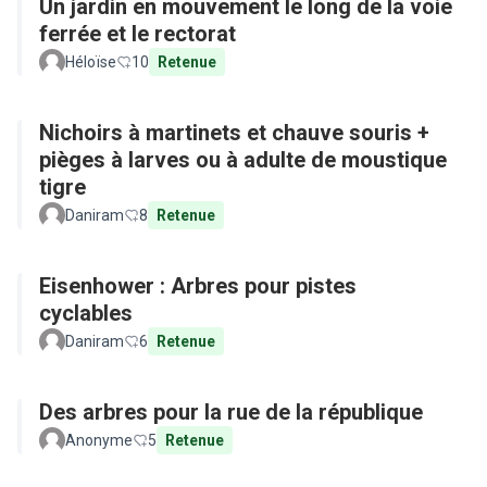
Un jardin en mouvement le long de la voie
ferrée et le rectorat
Héloïse
10
Retenue
Nichoirs à martinets et chauve souris +
pièges à larves ou à adulte de moustique
tigre
Daniram
8
Retenue
Eisenhower : Arbres pour pistes
cyclables
Daniram
6
Retenue
Des arbres pour la rue de la république
Anonyme
5
Retenue