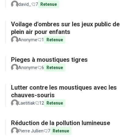
david_
7
Retenue
Voilage d'ombres sur les jeux public de
plein air pour enfants
Anonyme
1
Retenue
Pieges à moustiques tigres
Anonyme
6
Retenue
Lutter contre les moustiques avec les
chauves-souris
Laetitiak
12
Retenue
Réduction de la pollution lumineuse
Pierre Jullien
7
Retenue