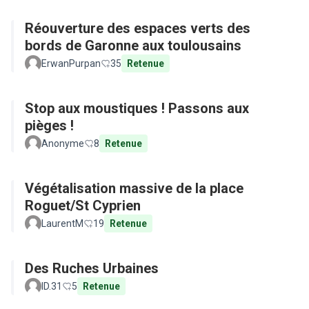
Réouverture des espaces verts des
bords de Garonne aux toulousains
ErwanPurpan
35
Retenue
Stop aux moustiques ! Passons aux
pièges !
Anonyme
8
Retenue
Végétalisation massive de la place
Roguet/St Cyprien
LaurentM
19
Retenue
Des Ruches Urbaines
ID.31
5
Retenue