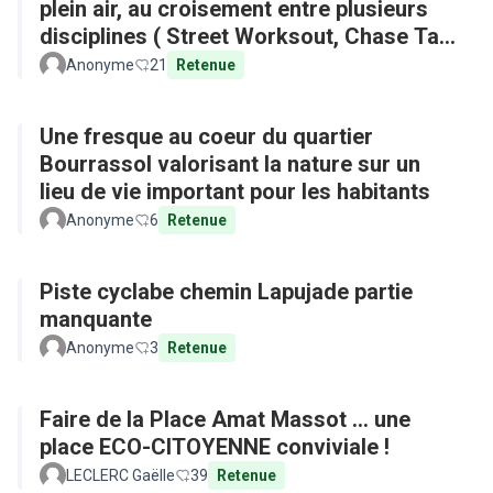
plein air, au croisement entre plusieurs
disciplines ( Street Worksout, Chase Tag,
Parkour)
Anonyme
21
Retenue
Une fresque au coeur du quartier
Bourrassol valorisant la nature sur un
lieu de vie important pour les habitants
Anonyme
6
Retenue
Piste cyclabe chemin Lapujade partie
manquante
Anonyme
3
Retenue
Faire de la Place Amat Massot ... une
place ECO-CITOYENNE conviviale !
LECLERC Gaëlle
39
Retenue