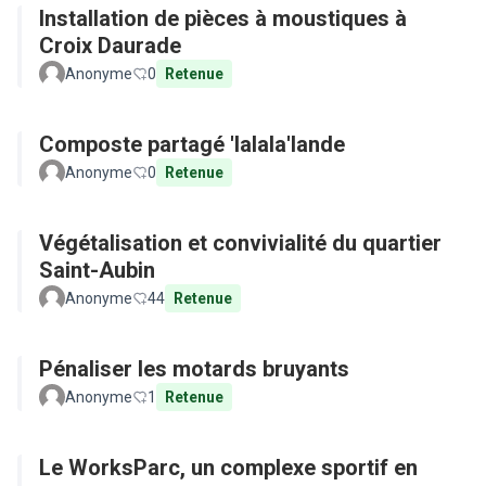
Installation de pièces à moustiques à
Croix Daurade
Anonyme
0
Retenue
Composte partagé 'lalala'lande
Anonyme
0
Retenue
Végétalisation et convivialité du quartier
Saint-Aubin
Anonyme
44
Retenue
Pénaliser les motards bruyants
Anonyme
1
Retenue
Le WorksParc, un complexe sportif en