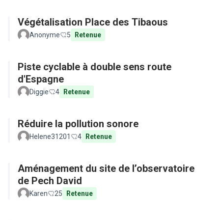
Végétalisation Place des Tibaous
Anonyme
5
Retenue
Piste cyclable à double sens route
d'Espagne
Diggie
4
Retenue
Réduire la pollution sonore
Helene31201
4
Retenue
Aménagement du site de l’observatoire
de Pech David
Karen
25
Retenue