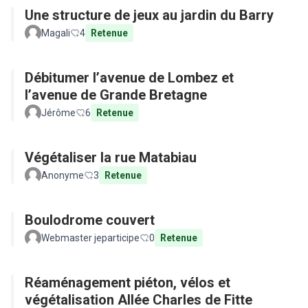
Une structure de jeux au jardin du Barry
Magali
4
Retenue
Débitumer l’avenue de Lombez et
l’avenue de Grande Bretagne
Jérôme
6
Retenue
Végétaliser la rue Matabiau
Anonyme
3
Retenue
Boulodrome couvert
Webmaster jeparticipe
0
Retenue
Réaménagement piéton, vélos et
végétalisation Allée Charles de Fitte