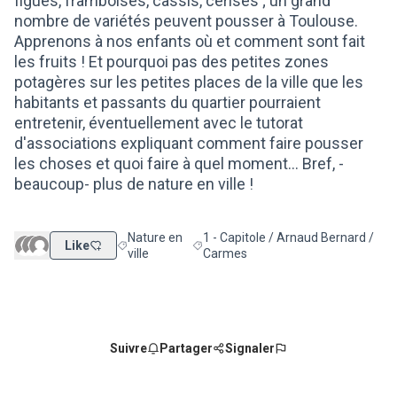
figues, framboises, cassis, cerises ; un grand
nombre de variétés peuvent pousser à Toulouse.
Apprenons à nos enfants où et comment sont fait
les fruits ! Et pourquoi pas des petites zones
potagères sur les petites places de la ville que les
habitants et passants du quartier pourraient
entretenir, éventuellement avec le tutorat
d'associations expliquant comment faire pousser
les choses et quoi faire à quel moment... Bref, -
beaucoup- plus de nature en ville !
Nature en
1 - Capitole / Arnaud Bernard /
Like
Filtrer les résultats de la catégorie : Nature en ville
Filtrer les résultats pour le secteur 
ville
Carmes
Suivre
Partager
Signaler