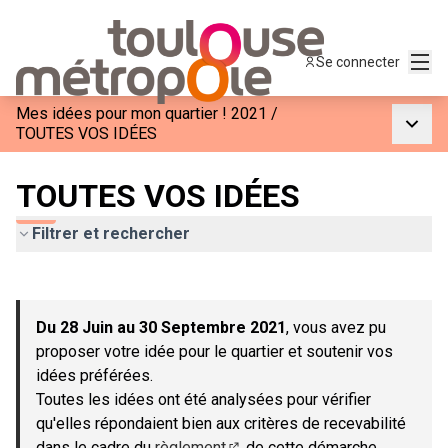
Menu
Se connecter
Mes idées pour mon quartier ! 2021
/
Menu p
TOUTES VOS IDÉES
TOUTES VOS IDÉES
Filtrer et rechercher
Passer la carte
Leaflet
|
©
OpenStreetMap
contributors
L'élément suivant est une carte qui présente les éléments de c
+
Du 28 Juin au 30 Septembre 2021
, vous avez pu
−
proposer votre idée pour le quartier et soutenir vos
idées préférées.
Toutes les idées ont été analysées pour vérifier
qu'elles répondaient bien aux critères de recevabilité
dans le cadre du
règlement
de cette démarche