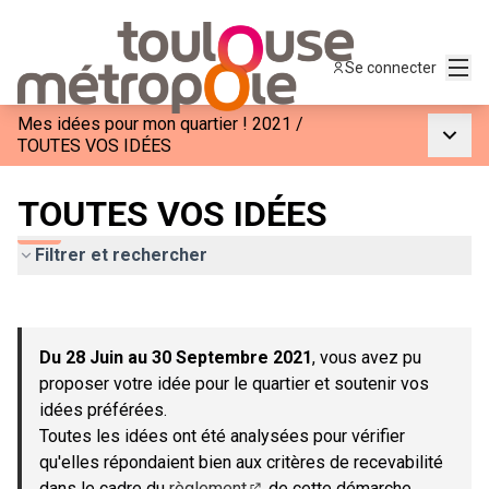
Menu
Se connecter
Mes idées pour mon quartier ! 2021
/
Menu p
TOUTES VOS IDÉES
TOUTES VOS IDÉES
Filtrer et rechercher
Passer la carte
Leaflet
|
©
OpenStreetMap
contributors
L'élément suivant est une carte qui présente les éléments de c
+
Du 28 Juin au 30 Septembre 2021
, vous avez pu
−
proposer votre idée pour le quartier et soutenir vos
idées préférées.
Toutes les idées ont été analysées pour vérifier
qu'elles répondaient bien aux critères de recevabilité
dans le cadre du
règlement
de cette démarche