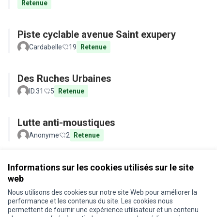
Retenue
Piste cyclable avenue Saint exupery
Cardabelle
19
Retenue
Des Ruches Urbaines
ID.31
5
Retenue
Lutte anti-moustiques
Anonyme
2
Retenue
Voir toutes les propositions retirées
Informations sur les cookies utilisés sur le site
web
Nous utilisons des cookies sur notre site Web pour améliorer la
Conditions d'utilisation
performance et les contenus du site. Les cookies nous
Paramètres des cookies
permettent de fournir une expérience utilisateur et un contenu
Je participe ! sur X
Je participe ! sur Facebook
Je participe ! sur Instagram