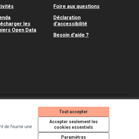
ivités
Foire aux questions
enda
Déclaration
lécharger les
d'accessibilité
hiers Open Data
Besoin d'aide ?
Je participe ! sur X
Je participe ! sur Faceboo
Je participe ! sur In
Tout accepter
(Lien externe)
(Lien externe)
(Lien externe)
Accepter seulement les
nt de fournir une
cookies essentiels
Licence Creative Comm
(Lien externe)
Paramètres