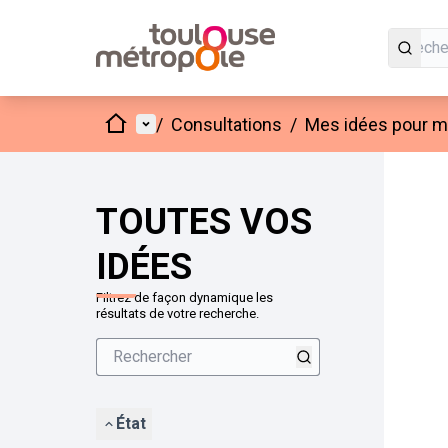
Accueil
Menu principal
/
Consultations
/
Mes idées pour mo
Passer
L'élément
+
−
TOUTES VOS
IDÉES
Filtrez de façon dynamique les
résultats de votre recherche.
État