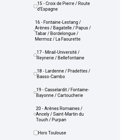
15 - Croix de Pierre / Route
d'Espagne
16 - Fontaine-Lestang /
Arènes / Bagatelle / Papus /
Tabar / Bordelongue /
Mermoz / La Faourette
17 - Mirail-Université /
Reynerie / Bellefontaine
18 - Lardenne / Pradettes /
Basso-Cambo
19 - Casselardit / Fontaine-
Bayonne / Cartoucherie
20 - Arènes Romaines /
Ancely / Saint-Martin du
Touch / Purpan
Hors Toulouse