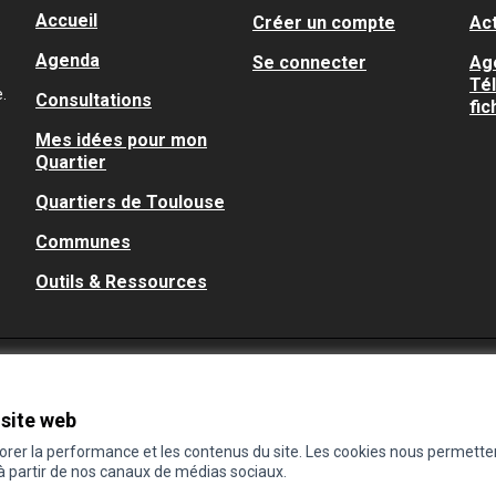
Accueil
Créer un compte
Act
Agenda
Se connecter
Ag
Té
.
Consultations
fic
Mes idées pour mon
Quartier
Quartiers de Toulouse
Communes
Outils & Ressources
 site web
iorer la performance et les contenus du site. Les cookies nous permette
 à partir de nos canaux de médias sociaux.