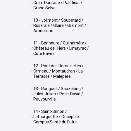
Croix-Daurade / Paléficat /
Grand Selve
10 - Jolimont / Soupetard /
Roseraie / Gloire / Gramont /
Amouroux
11 - Bonhoure / Guilheméry /
Château de l'Hers / Limayrac /
Côte Pavée
12 - Pont des Demoiselles /
Ormeau / Montaudran / La
Terrasse / Malepère
13 - Rangueil / Sauzelong /
Jules-Julien / Pech-David /
Pouvourville
14 - Saint-Simon /
Lafourguette / Oncopole-
Campus Santé du Futur