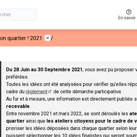
En savoir
Menu utilisateur
n quartier ! 2021
/
 la carte
 suivant est une carte qui présente les éléments de cette page co
Du 28 Juin au 30 Septembre 2021
, vous avez pu proposer v
préférées.
Toutes les idées ont été analysées pour vérifier qu'elles répo
cadre du
règlement
de cette démarche participative.
(S'ouvre dans un nouvel onglet)
Au fur et à mesure, une information est directement publiée 
recevable
.
Entre novembre 2021 et mars 2022, se sont déroulés les
ate
quartier
ainsi que
les ateliers citoyens pour le cadre de v
prioriser les idées déposées dans chaque quartier selon leu
puissent sélectionner les 10 idées finalistes qui seront soum