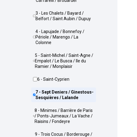
Caffarelli / Brouardel
3 - Les Chalets / Bayard /
Belfort / Saint Aubin / Dupuy
4 - Lapujade / Bonnefoy /
Périole / Marengo / La
Colonne
5 - Saint-Michel / Saint-Agne /
Empalot / Le Busca / Ile du
Ramier / Monplaisir
6 - Saint-Cyprien
7 - Sept Deniers / Ginestous-
Sesquières / Lalande
8 - Minimes / Barrière de Paris
/ Ponts-Jumeaux / La Vache /
Raisins / Fondeyre
9 - Trois Cocus / Borderouge /