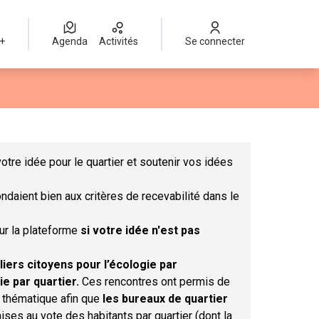
 +
Agenda
Activités
Se connecter
Leaflet
|
©
OpenStreetMap
contributors
mme des points de carte. L'élément peut être utilisé avec un lect
otre idée pour le quartier et soutenir vos idées
ndaient bien aux critères de recevabilité dans le
sur la plateforme
si votre idée n'est pas
liers citoyens pour l’écologie par
ie par quartier.
Ces rencontres ont permis de
r thématique afin que
les bureaux de quartier
ises au vote des habitants par quartier (dont la