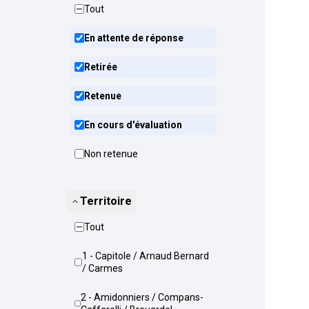
Tout
En attente de réponse
Retirée
Retenue
En cours d'évaluation
Non retenue
Territoire
Tout
1 - Capitole / Arnaud Bernard
/ Carmes
2 - Amidonniers / Compans-