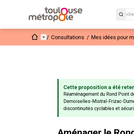
Accueil
Menu principal
/
Consultations
/
Mes idées pour mo
Cette proposition a été rete
Réaménagement du Rond Point des 
Demoiselles-Mistral-Frizac-Dumér
discontinuités cyclables et sécuri
Aménager le Rond