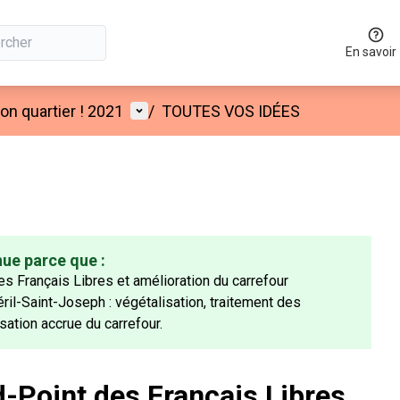
En savoir
Menu utilisateur
n quartier ! 2021
/
TOUTES VOS IDÉES
nue parce que :
Français Libres et amélioration du carrefour
il-Saint-Joseph : végétalisation, traitement des
sation accrue du carrefour.
-Point des Français Libres