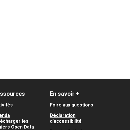
 Le Busca / Ile du Ramier / Monplaisir
ssources
En savoir +
ivités
Foire aux questions
enda
Déclaration
lécharger les
d'accessibilité
hiers Open Data