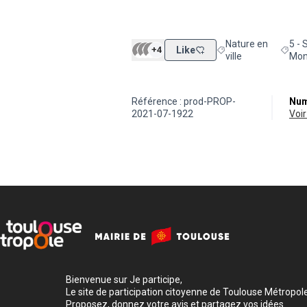
Nature en
5 - 
+4
Like
Filtrer les résultats d
Filtre
ville
Mon
Référence : prod-PROP-
Num
2021-07-1922
vo
Bienvenue sur Je participe,
Le site de participation citoyenne de Toulouse Métropole
Proposez, donnez votre avis et partagez vos idées.