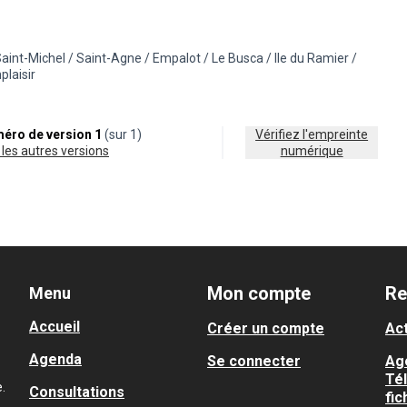
Saint-Michel / Saint-Agne / Empalot / Le Busca / Ile du Ramier /
e la catégorie : Nature en ville
r les résultats pour le secteur : 5 - Saint-Michel / Saint-Agne / Empalot /
plaisir
éro de version 1
(sur 1)
Vérifiez l'empreinte
ir les autres versions
numérique
Mon compte
Re
Menu
Accueil
Créer un compte
Act
Agenda
Se connecter
Ag
Té
.
Consultations
fic