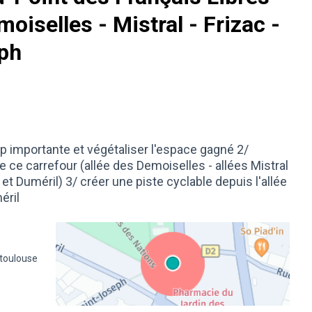
moiselles - Mistral - Frizac -
eph
op importante et végétaliser l'espace gagné 2/
de ce carrefour (allée des Demoiselles - allées Mistral
et Duméril) 3/ créer une piste cyclable depuis l'allée
éril
 toulouse
(Lien externe)