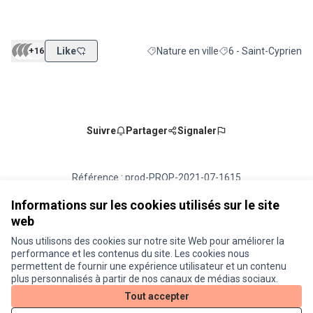
+16
Like
Nature en ville
6 - Saint-Cyprien
Filtrer les résultats de la catégorie : Na
Filtrer les résultats p
Suivre
Partager
Signaler
Référence : prod-PROP-2021-07-1615
Numéro de version 1
(sur 1)
voir les autres versions
Vérifiez l'empreinte numérique
Informations sur les cookies utilisés sur le site
web
Nous utilisons des cookies sur notre site Web pour améliorer la
Conditions d'utilisation
performance et les contenus du site. Les cookies nous
Paramètres des cookies
permettent de fournir une expérience utilisateur et un contenu
Je participe ! sur X
Je participe ! sur Facebook
Je participe ! sur Instagram
plus personnalisés à partir de nos canaux de médias sociaux.
(Lien externe)
(Lien externe)
(Lien externe)
Tout accepter