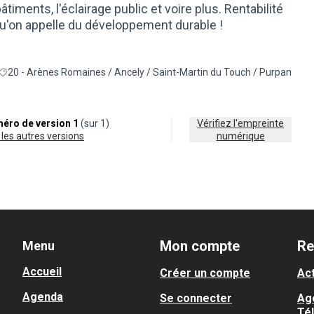
timents, l'éclairage public et voire plus. Rentabilité
qu'on appelle du développement durable !
20 - Arènes Romaines / Ancely / Saint-Martin du Touch / Purpan
 résultats de la catégorie : Énergie
Filtrer les résultats pour le secteur : 20 - Arènes Romaines / Ancely / S
éro de version 1
(sur 1)
Vérifiez l'empreinte
ir les autres versions
numérique
Mon compte
Re
Menu
Accueil
Créer un compte
Act
Agenda
Se connecter
Ag
Té