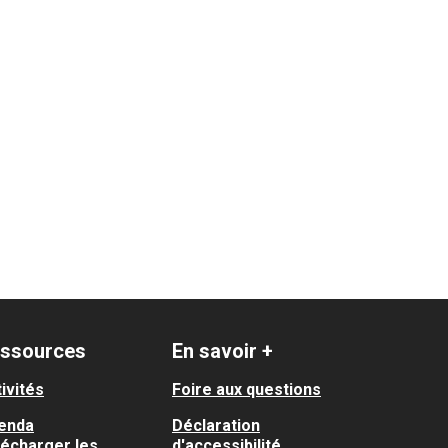
aint-Martin du Touch / Purpan
ssources
En savoir +
ivités
Foire aux questions
enda
Déclaration
lécharger les
d'accessibilité