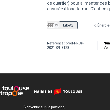
de quartier) pour alimenter ces bâ
assurée à long terme. C'est ce 
+1
Like
Énergie
Filtrer les
Référence : prod-PROP-
Num
2021-09-3128
vo
Bienvenue sur Je participe,