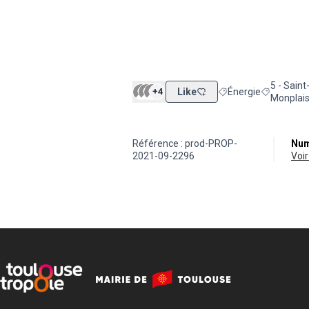
5 - Saint
+4
Like
Énergie
Filtrer les résultats d
Filtrer les
Monplais
Référence : prod-PROP-
Num
2021-09-2296
vo