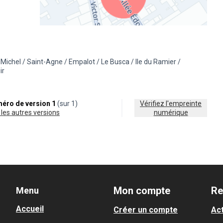
(Lien externe)
-Michel / Saint-Agne / Empalot / Le Busca / Ile du Ramier /
e la catégorie : Énergie
 résultats pour le secteur : 5 - Saint-Michel / Saint-Agne / Empalot / Le Bu
ir
éro de version 1
(sur 1)
Vérifiez l'empreinte
ir les autres versions
numérique
Mon compte
Re
Menu
Accueil
Créer un compte
Act