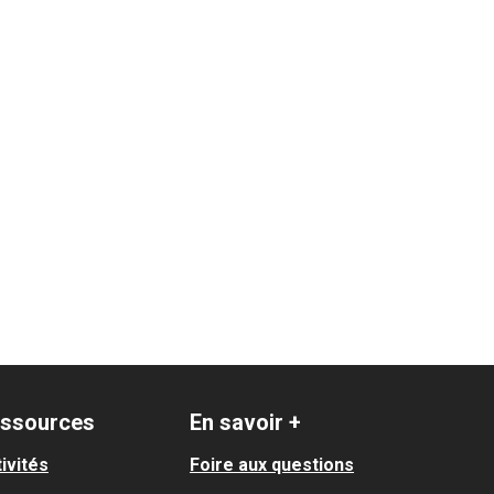
sca / Ile du Ramier / Monplaisir
ssources
En savoir +
ivités
Foire aux questions