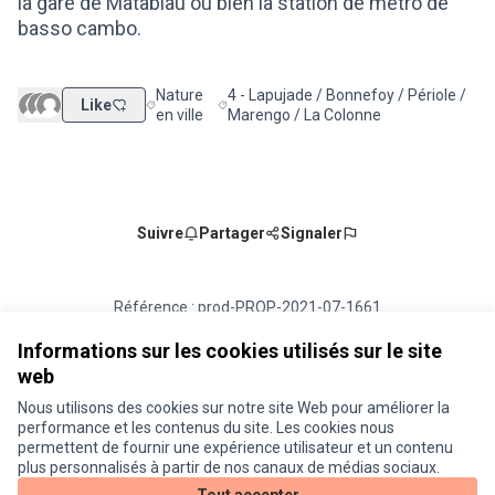
la gare de Matabiau ou bien la station de métro de
basso cambo.
Nature
4 - Lapujade / Bonnefoy / Périole /
Like
Filtrer les résultats de la catégorie : Nature en ville
Filtrer les résultats pour le secteur : 4
en ville
Marengo / La Colonne
Suivre
Partager
Signaler
Référence : prod-PROP-2021-07-1661
Numéro de version 2
(sur 2)
voir les autres versions
Vérifiez l'empreinte numérique
Informations sur les cookies utilisés sur le site
web
Nous utilisons des cookies sur notre site Web pour améliorer la
Conditions d'utilisation
performance et les contenus du site. Les cookies nous
Paramètres des cookies
permettent de fournir une expérience utilisateur et un contenu
Je participe ! sur X
Je participe ! sur Facebook
Je participe ! sur Instagram
plus personnalisés à partir de nos canaux de médias sociaux.
(Lien externe)
(Lien externe)
(Lien externe)