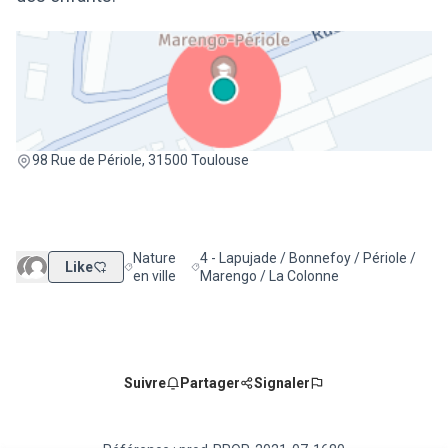
(Lien externe)
98 Rue de Périole, 31500 Toulouse
Nature
4 - Lapujade / Bonnefoy / Périole /
Like
Filtrer les résultats de la catégorie : Nature en ville
Filtrer les résultats pour le secteur : 4 
en ville
Marengo / La Colonne
Suivre
Partager
Signaler