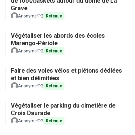
de foot/baskets autour du dôme de La
Grave
Anonyme
2
Retenue
Végétaliser les abords des écoles
Marengo-Périole
Anonyme
2
Retenue
Faire des voies vélos et piétons dédiées
et bien délimitées
Anonyme
2
Retenue
Végétaliser le parking du cimetière de
Croix Daurade
Anonyme
2
Retenue