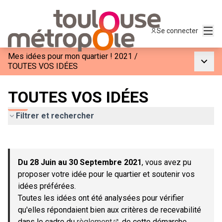
Menu
Se connecter
Mes idées pour mon quartier ! 2021
/
Menu p
TOUTES VOS IDÉES
TOUTES VOS IDÉES
Filtrer et rechercher
Passer la carte
Leaflet
|
©
OpenStreetMap
contributors
L'élément suivant est une carte qui présente les éléments de c
+
Du 28 Juin au 30 Septembre 2021
, vous avez pu
−
proposer votre idée pour le quartier et soutenir vos
idées préférées.
Toutes les idées ont été analysées pour vérifier
qu'elles répondaient bien aux critères de recevabilité
dans le cadre du
règlement
de cette démarche