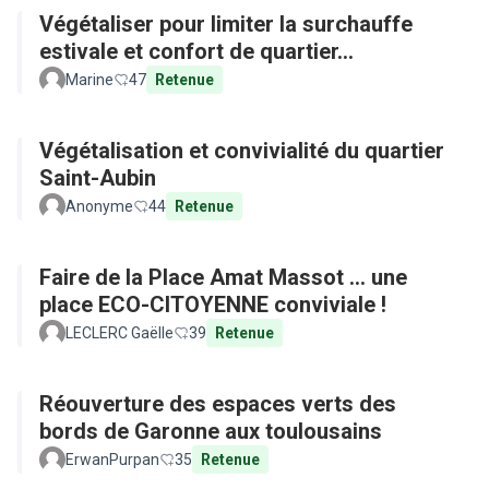
Végétaliser pour limiter la surchauffe
estivale et confort de quartier...
Marine
47
Retenue
Végétalisation et convivialité du quartier
Saint-Aubin
Anonyme
44
Retenue
Faire de la Place Amat Massot ... une
place ECO-CITOYENNE conviviale !
LECLERC Gaëlle
39
Retenue
Réouverture des espaces verts des
bords de Garonne aux toulousains
ErwanPurpan
35
Retenue