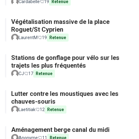
Cardabelle
19
Retenue
Végétalisation massive de la place
Roguet/St Cyprien
LaurentM
19
Retenue
Stations de gonflage pour vélo sur les
trajets les plus fréquentés
CJ
17
Retenue
Lutter contre les moustiques avec les
chauves-souris
Laetitiak
12
Retenue
Aménagement berge canal du midi
Anonyme
11
Retenue