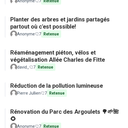
Anonyme
7
Retenue
Planter des arbres et jardins partagés
partout où c'est possible!
Anonyme
7
Retenue
Réaménagement piéton, vélos et
végétalisation Allée Charles de Fitte
david_
7
Retenue
Réduction de la pollution lumineuse
Pierre Jullien
7
Retenue
Rénovation du Parc des Argoulets 🌳🌱🌺
🌻
Anonyme
7
Retenue