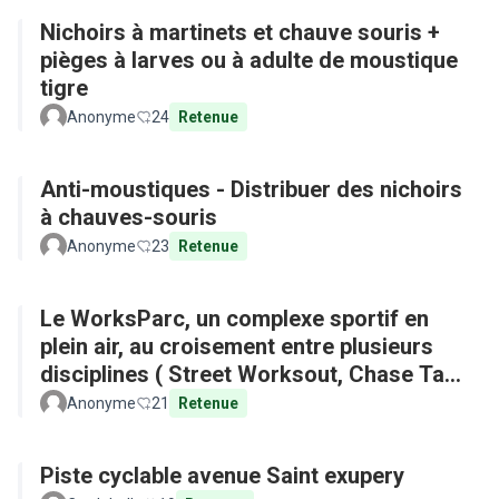
Nichoirs à martinets et chauve souris +
pièges à larves ou à adulte de moustique
tigre
Anonyme
24
Retenue
Anti-moustiques - Distribuer des nichoirs
à chauves-souris
Anonyme
23
Retenue
Le WorksParc, un complexe sportif en
plein air, au croisement entre plusieurs
disciplines ( Street Worksout, Chase Tag,
Parkour)
Anonyme
21
Retenue
Piste cyclable avenue Saint exupery