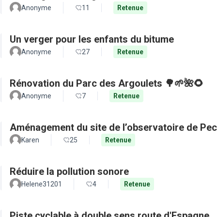
Anonyme
11
Retenue
Un verger pour les enfants du bitume
Anonyme
27
Retenue
Rénovation du Parc des Argoulets 🌳🌱🌺🌻
Anonyme
7
Retenue
Aménagement du site de l’observatoire de Pec
Karen
25
Retenue
Réduire la pollution sonore
Helene31201
4
Retenue
Piste cyclable à double sens route d'Espagne