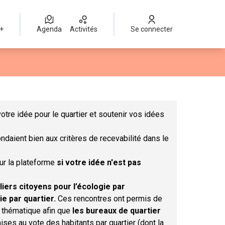
 +
Agenda
Activités
Se connecter
Leaflet
|
©
OpenStreetMap
contributors
mme des points de carte. L'élément peut être utilisé avec un lect
otre idée pour le quartier et soutenir vos idées
ndaient bien aux critères de recevabilité dans le
sur la plateforme
si votre idée n'est pas
liers citoyens pour l’écologie par
ie par quartier.
Ces rencontres ont permis de
r thématique afin que
les bureaux de quartier
ises au vote des habitants par quartier (dont la