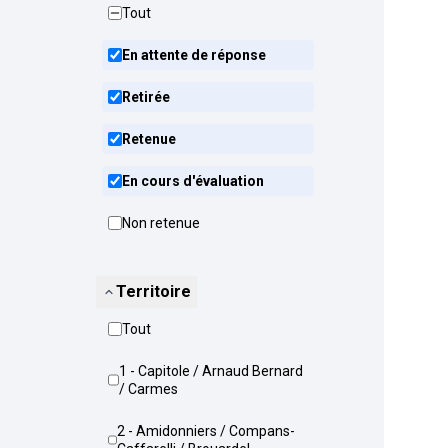
Tout
En attente de réponse
Retirée
Retenue
En cours d'évaluation
Non retenue
Territoire
Tout
1 - Capitole / Arnaud Bernard
/ Carmes
2 - Amidonniers / Compans-