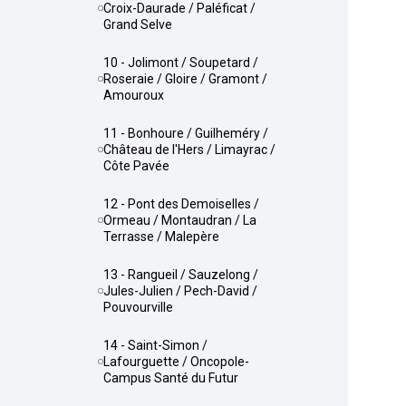
Croix-Daurade / Paléficat /
Grand Selve
10 - Jolimont / Soupetard /
Roseraie / Gloire / Gramont /
Amouroux
11 - Bonhoure / Guilheméry /
Château de l'Hers / Limayrac /
Côte Pavée
12 - Pont des Demoiselles /
Ormeau / Montaudran / La
Terrasse / Malepère
13 - Rangueil / Sauzelong /
Jules-Julien / Pech-David /
Pouvourville
14 - Saint-Simon /
Lafourguette / Oncopole-
Campus Santé du Futur