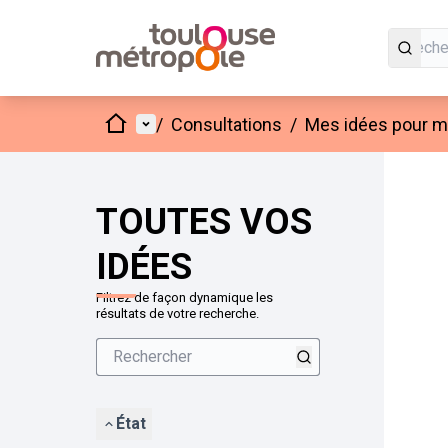
Accueil
Menu principal
/
Consultations
/
Mes idées pour mo
Passer
L'élément
+
−
TOUTES VOS
IDÉES
Filtrez de façon dynamique les
résultats de votre recherche.
État