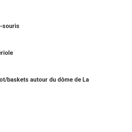
-souris
riole
oot/baskets autour du dôme de La