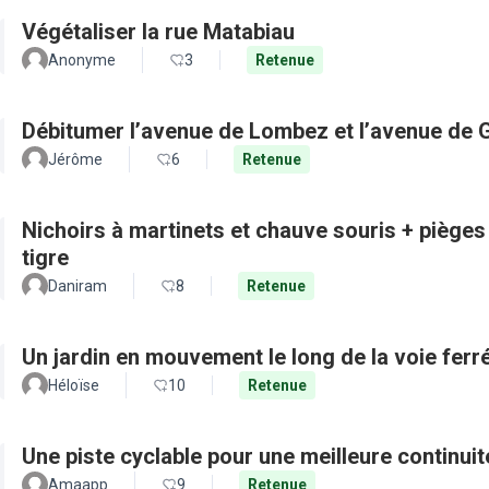
Végétaliser la rue Matabiau
Anonyme
3
Retenue
Débitumer l’avenue de Lombez et l’avenue de
Jérôme
6
Retenue
Nichoirs à martinets et chauve souris + pièges
tigre
Daniram
8
Retenue
Un jardin en mouvement le long de la voie ferré
Héloïse
10
Retenue
Une piste cyclable pour une meilleure continui
Amaapp
9
Retenue