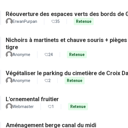
Réouverture des espaces verts des bords de 
ErwanPurpan
35
Retenue
Nichoirs à martinets et chauve souris + pièges
tigre
Anonyme
24
Retenue
Végétaliser le parking du cimetière de Croix D
Anonyme
2
Retenue
L'ornemental fruitier
Webmaster
1
Retenue
Aménagement berge canal du midi