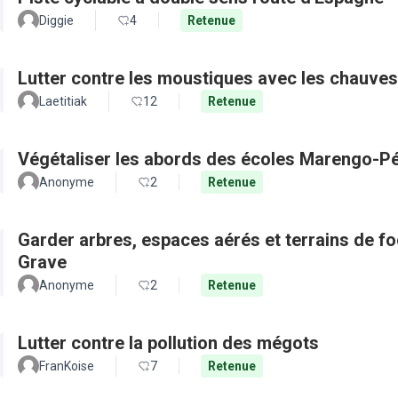
Diggie
4
Retenue
Lutter contre les moustiques avec les chauves
Laetitiak
12
Retenue
Végétaliser les abords des écoles Marengo-Pé
Anonyme
2
Retenue
Garder arbres, espaces aérés et terrains de f
Grave
Anonyme
2
Retenue
Lutter contre la pollution des mégots
FranKoise
7
Retenue