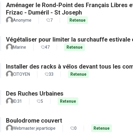
Aménager le Rond-Point des Français Libres et 
Frizac - Duméril - St Joseph
Anonyme
7
Retenue
Végétaliser pour limiter la surchauffe estivale e
Marine
47
Retenue
Installer des racks à vélos devant tous les c
CITOYEN
33
Retenue
Des Ruches Urbaines
ID.31
5
Retenue
Boulodrome couvert
Webmaster jeparticipe
0
Retenue