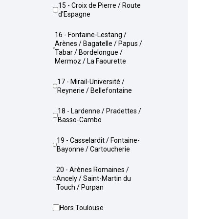
15 - Croix de Pierre / Route
d'Espagne
16 - Fontaine-Lestang /
Arènes / Bagatelle / Papus /
Tabar / Bordelongue /
Mermoz / La Faourette
17 - Mirail-Université /
Reynerie / Bellefontaine
18 - Lardenne / Pradettes /
Basso-Cambo
19 - Casselardit / Fontaine-
Bayonne / Cartoucherie
20 - Arènes Romaines /
Ancely / Saint-Martin du
Touch / Purpan
Hors Toulouse