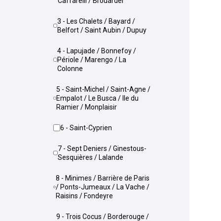
Caffarelli / Brouardel
3 - Les Chalets / Bayard /
Belfort / Saint Aubin / Dupuy
4 - Lapujade / Bonnefoy /
Périole / Marengo / La
Colonne
5 - Saint-Michel / Saint-Agne /
Empalot / Le Busca / Ile du
Ramier / Monplaisir
6 - Saint-Cyprien
7 - Sept Deniers / Ginestous-
Sesquières / Lalande
8 - Minimes / Barrière de Paris
/ Ponts-Jumeaux / La Vache /
Raisins / Fondeyre
9 - Trois Cocus / Borderouge /