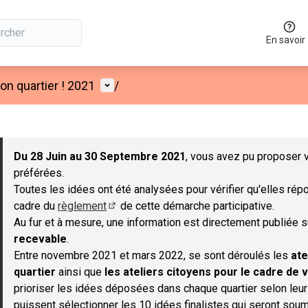
En savoir
Menu utilisateur
n quartier ! 2021
/
 la carte
 suivant est une carte qui présente les éléments de cette page co
Du 28 Juin au 30 Septembre 2021
, vous avez pu proposer v
préférées.
Toutes les idées ont été analysées pour vérifier qu'elles répo
cadre du
règlement
de cette démarche participative.
(S'ouvre dans un nouvel onglet)
Au fur et à mesure, une information est directement publiée 
recevable
.
Entre novembre 2021 et mars 2022, se sont déroulés les
ate
quartier
ainsi que
les ateliers citoyens pour le cadre de v
prioriser les idées déposées dans chaque quartier selon leu
puissent sélectionner les 10 idées finalistes qui seront soum