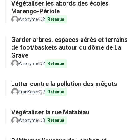
Végétaliser les abords des écoles
Marengo-Périole
Anonyme
2
Retenue
Garder arbres, espaces aérés et terrains
de foot/baskets autour du dôme de La
Grave
Anonyme
2
Retenue
Lutter contre la pollution des mégots
FranKoise
7
Retenue
Végétaliser la rue Matabiau
Anonyme
3
Retenue