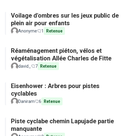
Voilage d'ombres sur les jeux public de
plein air pour enfants
Anonyme
1
Retenue
Réaménagement piéton, vélos et
végétalisation Allée Charles de Fitte
david_
7
Retenue
Eisenhower : Arbres pour pistes
cyclables
Daniram
6
Retenue
Piste cyclabe chemin Lapujade partie
manquante