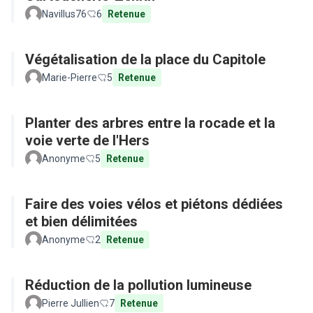
Navillus76
6
Retenue
Végétalisation de la place du Capitole
Marie-Pierre
5
Retenue
Planter des arbres entre la rocade et la
voie verte de l'Hers
Anonyme
5
Retenue
Faire des voies vélos et piétons dédiées
et bien délimitées
Anonyme
2
Retenue
Réduction de la pollution lumineuse
Pierre Jullien
7
Retenue