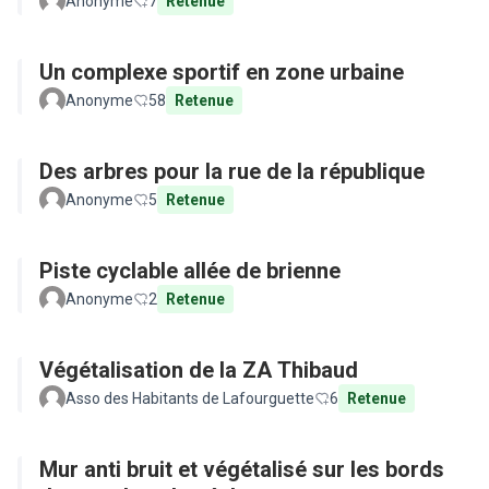
Anonyme
7
Retenue
Un complexe sportif en zone urbaine
Anonyme
58
Retenue
Des arbres pour la rue de la république
Anonyme
5
Retenue
Piste cyclable allée de brienne
Anonyme
2
Retenue
Végétalisation de la ZA Thibaud
Asso des Habitants de Lafourguette
6
Retenue
Mur anti bruit et végétalisé sur les bords