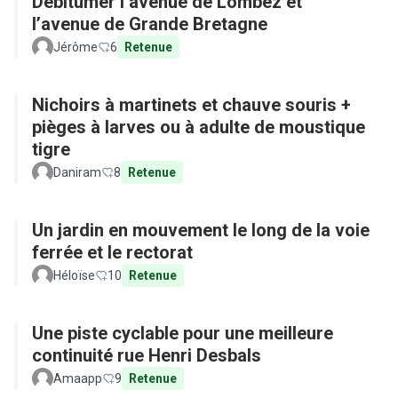
Débitumer l’avenue de Lombez et
l’avenue de Grande Bretagne
Jérôme
6
Retenue
Nichoirs à martinets et chauve souris +
pièges à larves ou à adulte de moustique
tigre
Daniram
8
Retenue
Un jardin en mouvement le long de la voie
ferrée et le rectorat
Héloïse
10
Retenue
Une piste cyclable pour une meilleure
continuité rue Henri Desbals
Amaapp
9
Retenue