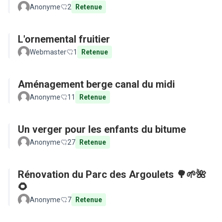
Anonyme
2
Retenue
L'ornemental fruitier
Webmaster
1
Retenue
Aménagement berge canal du midi
Anonyme
11
Retenue
Un verger pour les enfants du bitume
Anonyme
27
Retenue
Rénovation du Parc des Argoulets 🌳🌱🌺
🌻
Anonyme
7
Retenue