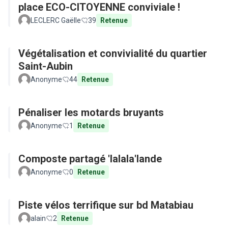
place ECO-CITOYENNE conviviale !
LECLERC Gaëlle
39
Retenue
Végétalisation et convivialité du quartier
Saint-Aubin
Anonyme
44
Retenue
Pénaliser les motards bruyants
Anonyme
1
Retenue
Composte partagé 'lalala'lande
Anonyme
0
Retenue
Piste vélos terrifique sur bd Matabiau
alain
2
Retenue