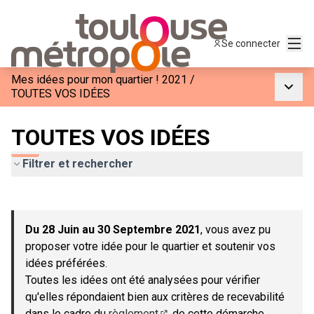
Menu
Se connecter
Mes idées pour mon quartier ! 2021
/
Menu p
TOUTES VOS IDÉES
TOUTES VOS IDÉES
Filtrer et rechercher
Passer la carte
Leaflet
|
©
OpenStreetMap
contributors
L'élément suivant est une carte qui présente les éléments de c
+
Du 28 Juin au 30 Septembre 2021
, vous avez pu
−
proposer votre idée pour le quartier et soutenir vos
idées préférées.
Toutes les idées ont été analysées pour vérifier
qu'elles répondaient bien aux critères de recevabilité
dans le cadre du
règlement
de cette démarche