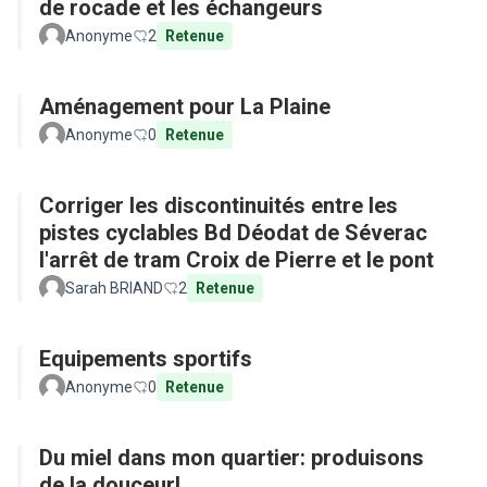
de rocade et les échangeurs
Anonyme
2
Retenue
Aménagement pour La Plaine
Anonyme
0
Retenue
Corriger les discontinuités entre les
pistes cyclables Bd Déodat de Séverac
l'arrêt de tram Croix de Pierre et le pont
Sarah BRIAND
2
Retenue
Equipements sportifs
Anonyme
0
Retenue
Du miel dans mon quartier: produisons
de la douceur!