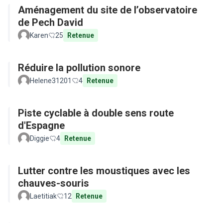
Aménagement du site de l’observatoire
de Pech David
Karen
25
Retenue
Réduire la pollution sonore
Helene31201
4
Retenue
Piste cyclable à double sens route
d'Espagne
Diggie
4
Retenue
Lutter contre les moustiques avec les
chauves-souris
Laetitiak
12
Retenue