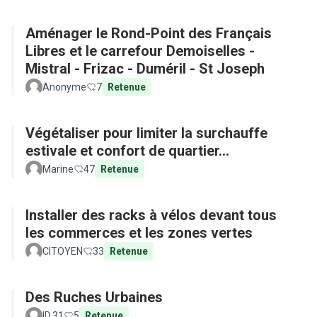
Aménager le Rond-Point des Français
Libres et le carrefour Demoiselles -
Mistral - Frizac - Duméril - St Joseph
Anonyme
7
Retenue
Végétaliser pour limiter la surchauffe
estivale et confort de quartier...
Marine
47
Retenue
Installer des racks à vélos devant tous
les commerces et les zones vertes
CITOYEN
33
Retenue
Des Ruches Urbaines
ID.31
5
Retenue