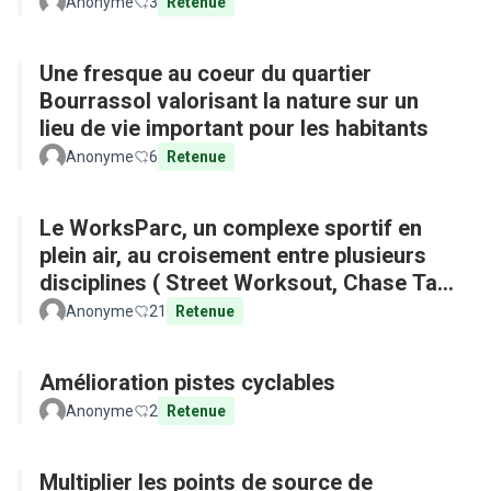
Anonyme
3
Retenue
Une fresque au coeur du quartier
Bourrassol valorisant la nature sur un
lieu de vie important pour les habitants
Anonyme
6
Retenue
Le WorksParc, un complexe sportif en
plein air, au croisement entre plusieurs
disciplines ( Street Worksout, Chase Tag,
Parkour)
Anonyme
21
Retenue
Amélioration pistes cyclables
Anonyme
2
Retenue
Multiplier les points de source de