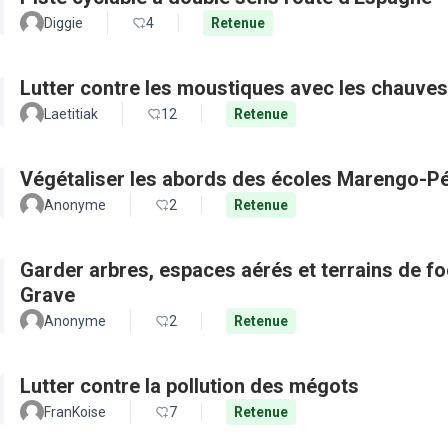
Diggie
4
Retenue
Lutter contre les moustiques avec les chauves
Laetitiak
12
Retenue
Végétaliser les abords des écoles Marengo-Pé
Anonyme
2
Retenue
Garder arbres, espaces aérés et terrains de f
Grave
Anonyme
2
Retenue
Lutter contre la pollution des mégots
FranKoise
7
Retenue