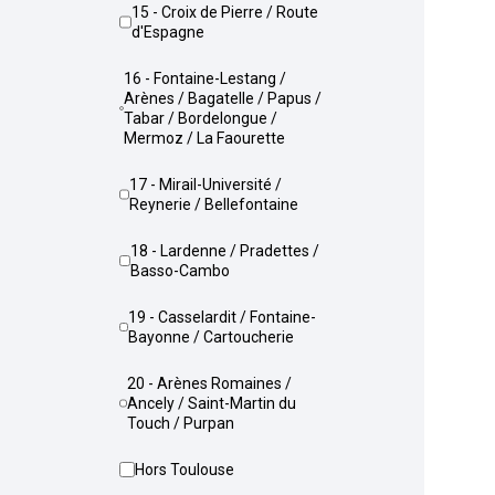
15 - Croix de Pierre / Route
d'Espagne
16 - Fontaine-Lestang /
Arènes / Bagatelle / Papus /
Tabar / Bordelongue /
Mermoz / La Faourette
17 - Mirail-Université /
Reynerie / Bellefontaine
18 - Lardenne / Pradettes /
Basso-Cambo
19 - Casselardit / Fontaine-
Bayonne / Cartoucherie
20 - Arènes Romaines /
Ancely / Saint-Martin du
Touch / Purpan
Hors Toulouse