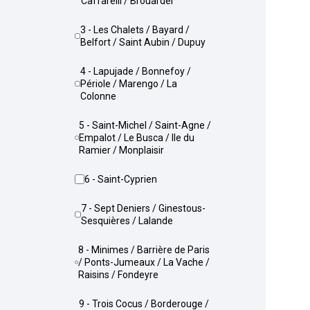
Caffarelli / Brouardel
3 - Les Chalets / Bayard /
Belfort / Saint Aubin / Dupuy
4 - Lapujade / Bonnefoy /
Périole / Marengo / La
Colonne
5 - Saint-Michel / Saint-Agne /
Empalot / Le Busca / Ile du
Ramier / Monplaisir
6 - Saint-Cyprien
7 - Sept Deniers / Ginestous-
Sesquières / Lalande
8 - Minimes / Barrière de Paris
/ Ponts-Jumeaux / La Vache /
Raisins / Fondeyre
9 - Trois Cocus / Borderouge /