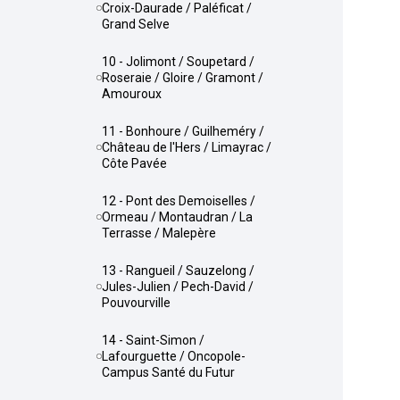
Croix-Daurade / Paléficat /
Grand Selve
10 - Jolimont / Soupetard /
Roseraie / Gloire / Gramont /
Amouroux
11 - Bonhoure / Guilheméry /
Château de l'Hers / Limayrac /
Côte Pavée
12 - Pont des Demoiselles /
Ormeau / Montaudran / La
Terrasse / Malepère
13 - Rangueil / Sauzelong /
Jules-Julien / Pech-David /
Pouvourville
14 - Saint-Simon /
Lafourguette / Oncopole-
Campus Santé du Futur