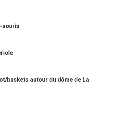
-souris
riole
oot/baskets autour du dôme de La