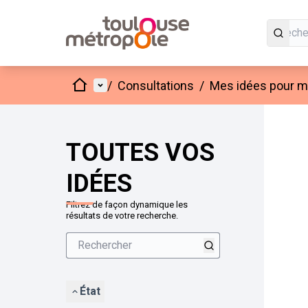
Accueil
Menu principal
/
Consultations
/
Mes idées pour mo
Passer
L'élément
+
−
TOUTES VOS
IDÉES
Filtrez de façon dynamique les
résultats de votre recherche.
État