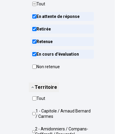
Tout
En attente de réponse
Retirée
Retenue
En cours d'évaluation
Non retenue
Territoire
Tout
1 - Capitole / Arnaud Bernard
/ Carmes
2 - Amidonniers / Compans-