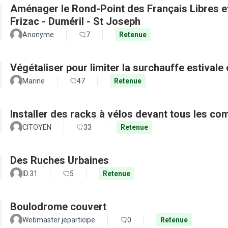
Aménager le Rond-Point des Français Libres et 
Frizac - Duméril - St Joseph
Anonyme
7
Retenue
Végétaliser pour limiter la surchauffe estivale e
Marine
47
Retenue
Installer des racks à vélos devant tous les c
CITOYEN
33
Retenue
Des Ruches Urbaines
ID.31
5
Retenue
Boulodrome couvert
Webmaster jeparticipe
0
Retenue