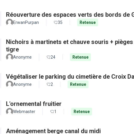
Réouverture des espaces verts des bords de 
ErwanPurpan
35
Retenue
Nichoirs à martinets et chauve souris + pièges
tigre
Anonyme
24
Retenue
Végétaliser le parking du cimetière de Croix D
Anonyme
2
Retenue
L'ornemental fruitier
Webmaster
1
Retenue
Aménagement berge canal du midi