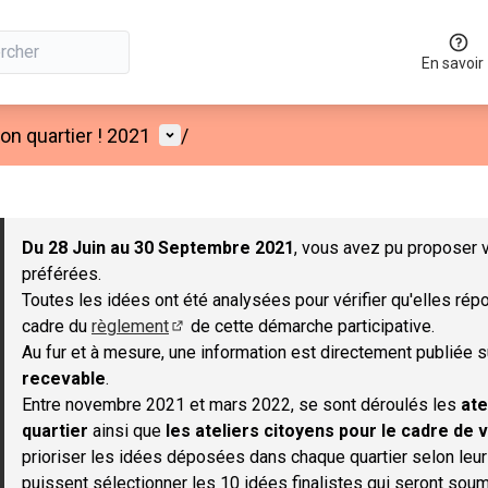
En savoir
Menu utilisateur
n quartier ! 2021
/
 la carte
 suivant est une carte qui présente les éléments de cette page co
Du 28 Juin au 30 Septembre 2021
, vous avez pu proposer v
préférées.
Toutes les idées ont été analysées pour vérifier qu'elles répo
cadre du
règlement
de cette démarche participative.
(S'ouvre dans un nouvel onglet)
Au fur et à mesure, une information est directement publiée 
recevable
.
Entre novembre 2021 et mars 2022, se sont déroulés les
ate
quartier
ainsi que
les ateliers citoyens pour le cadre de v
prioriser les idées déposées dans chaque quartier selon leu
puissent sélectionner les 10 idées finalistes qui seront soum