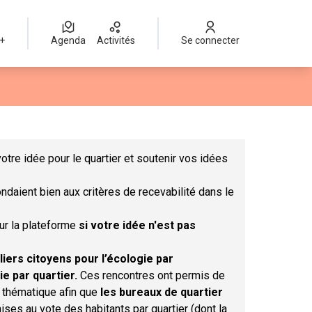
 +
Agenda
Activités
Se connecter
Leaflet
|
©
OpenStreetMap
contributors
mme des points de carte. L'élément peut être utilisé avec un lect
otre idée pour le quartier et soutenir vos idées
ndaient bien aux critères de recevabilité dans le
sur la plateforme
si votre idée n'est pas
liers citoyens pour l’écologie par
ie par quartier.
Ces rencontres ont permis de
r thématique afin que
les bureaux de quartier
ises au vote des habitants par quartier (dont la