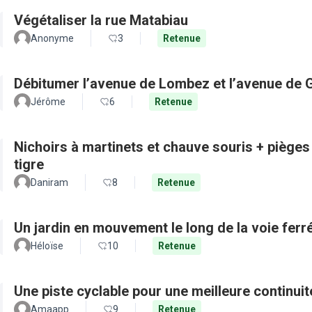
Végétaliser la rue Matabiau
Anonyme
3
Retenue
Débitumer l’avenue de Lombez et l’avenue de
Jérôme
6
Retenue
Nichoirs à martinets et chauve souris + pièges
tigre
Daniram
8
Retenue
Un jardin en mouvement le long de la voie ferré
Héloïse
10
Retenue
Une piste cyclable pour une meilleure continui
Amaapp
9
Retenue