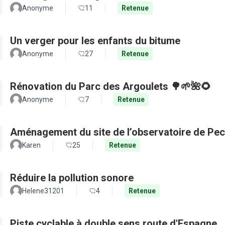
Anonyme
11
Retenue
Un verger pour les enfants du bitume
Anonyme
27
Retenue
Rénovation du Parc des Argoulets 🌳🌱🌺🌻
Anonyme
7
Retenue
Aménagement du site de l’observatoire de Pec
Karen
25
Retenue
Réduire la pollution sonore
Helene31201
4
Retenue
Piste cyclable à double sens route d'Espagne