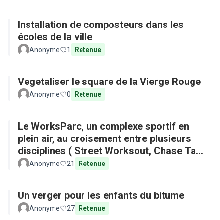
Installation de composteurs dans les
écoles de la ville
Anonyme
1
Retenue
Vegetaliser le square de la Vierge Rouge
Anonyme
0
Retenue
Le WorksParc, un complexe sportif en
plein air, au croisement entre plusieurs
disciplines ( Street Worksout, Chase Tag,
Parkour)
Anonyme
21
Retenue
Un verger pour les enfants du bitume
Anonyme
27
Retenue