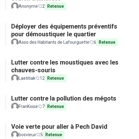
Anonyme
2
Retenue
Déployer des équipements préventifs
pour démoustiquer le quartier
Asso des Habitants de Lafourguette
6
Retenue
Lutter contre les moustiques avec les
chauves-souris
Laetitiak
12
Retenue
Lutter contre la pollution des mégots
FranKoise
7
Retenue
Voie verte pour aller à Pech David
bosvieux
5
Retenue