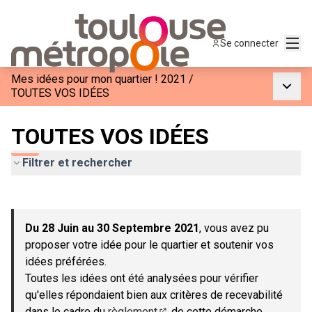
Menu
Se connecter
Mes idées pour mon quartier ! 2021
/
Menu p
TOUTES VOS IDÉES
TOUTES VOS IDÉES
Filtrer et rechercher
Passer la carte
Leaflet
|
©
OpenStreetMap
contributors
L'élément suivant est une carte qui présente les éléments de c
+
Du 28 Juin au 30 Septembre 2021
, vous avez pu
−
proposer votre idée pour le quartier et soutenir vos
idées préférées.
Toutes les idées ont été analysées pour vérifier
qu'elles répondaient bien aux critères de recevabilité
dans le cadre du
règlement
de cette démarche