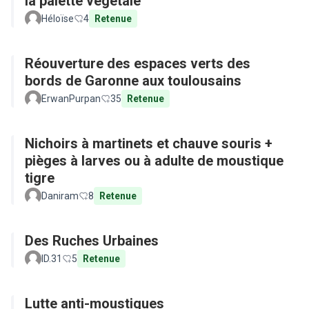
la palette végétale
Héloïse
4
Retenue
Réouverture des espaces verts des
bords de Garonne aux toulousains
ErwanPurpan
35
Retenue
Nichoirs à martinets et chauve souris +
pièges à larves ou à adulte de moustique
tigre
Daniram
8
Retenue
Des Ruches Urbaines
ID.31
5
Retenue
Lutte anti-moustiques