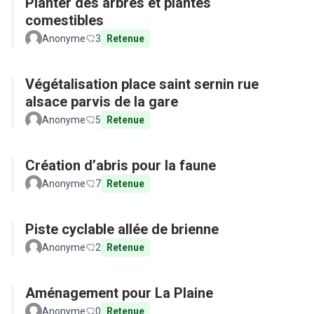
Planter des arbres et plantes
comestibles
Anonyme
3
Retenue
Végétalisation place saint sernin rue
alsace parvis de la gare
Anonyme
5
Retenue
Création d’abris pour la faune
Anonyme
7
Retenue
Piste cyclable allée de brienne
Anonyme
2
Retenue
Aménagement pour La Plaine
Anonyme
0
Retenue