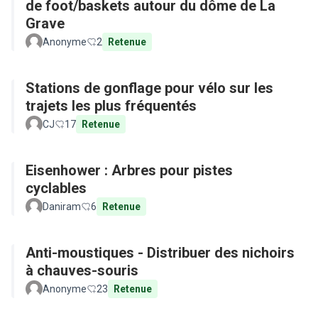
de foot/baskets autour du dôme de La
Grave
Anonyme
2
Retenue
Stations de gonflage pour vélo sur les
trajets les plus fréquentés
CJ
17
Retenue
Eisenhower : Arbres pour pistes
cyclables
Daniram
6
Retenue
Anti-moustiques - Distribuer des nichoirs
à chauves-souris
Anonyme
23
Retenue