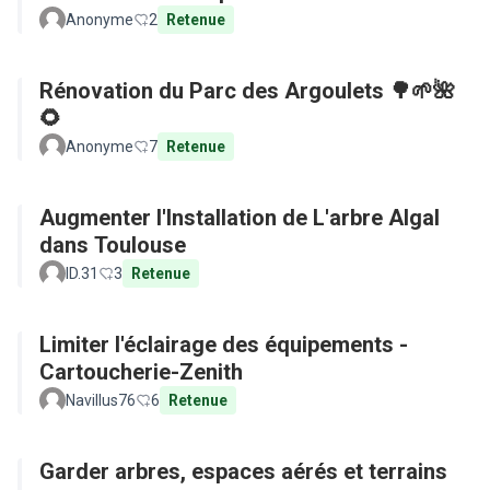
Anonyme
2
Retenue
Rénovation du Parc des Argoulets 🌳🌱🌺
🌻
Anonyme
7
Retenue
Augmenter l'Installation de L'arbre Algal
dans Toulouse
ID.31
3
Retenue
Limiter l'éclairage des équipements -
Cartoucherie-Zenith
Navillus76
6
Retenue
Garder arbres, espaces aérés et terrains