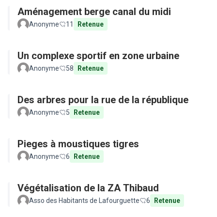
Aménagement berge canal du midi
Anonyme
11
Retenue
Un complexe sportif en zone urbaine
Anonyme
58
Retenue
Des arbres pour la rue de la république
Anonyme
5
Retenue
Pieges à moustiques tigres
Anonyme
6
Retenue
Végétalisation de la ZA Thibaud
Asso des Habitants de Lafourguette
6
Retenue