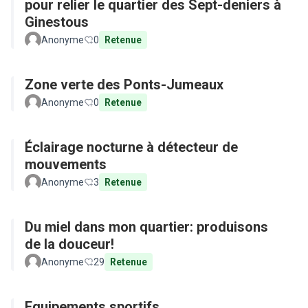
pour relier le quartier des Sept-deniers à
Ginestous
Anonyme
0
Retenue
Zone verte des Ponts-Jumeaux
Anonyme
0
Retenue
Éclairage nocturne à détecteur de
mouvements
Anonyme
3
Retenue
Du miel dans mon quartier: produisons
de la douceur!
Anonyme
29
Retenue
Equipements sportifs