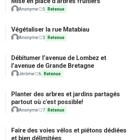
Mise en place d'arbres fruitiers
Anonyme
5
Retenue
Végétaliser la rue Matabiau
Anonyme
3
Retenue
Débitumer l’avenue de Lombez et
l’avenue de Grande Bretagne
Jérôme
6
Retenue
Planter des arbres et jardins partagés
partout où c'est possible!
Anonyme
7
Retenue
Faire des voies vélos et piétons dédiées
et bien délimitées