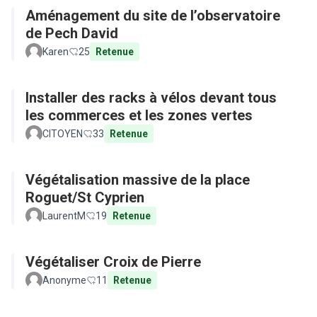
Aménagement du site de l’observatoire
de Pech David
Karen
25
Retenue
Installer des racks à vélos devant tous
les commerces et les zones vertes
CITOYEN
33
Retenue
Végétalisation massive de la place
Roguet/St Cyprien
LaurentM
19
Retenue
Végétaliser Croix de Pierre
Anonyme
11
Retenue