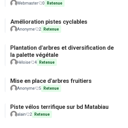
Webmaster
0
Retenue
Amélioration pistes cyclables
Anonyme
2
Retenue
Plantation d'arbres et diversification de
la palette végétale
Héloïse
4
Retenue
Mise en place d'arbres fruitiers
Anonyme
5
Retenue
Piste vélos terrifique sur bd Matabiau
alain
2
Retenue