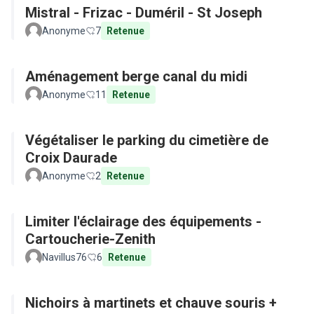
Mistral - Frizac - Duméril - St Joseph
Anonyme
7
Retenue
Aménagement berge canal du midi
Anonyme
11
Retenue
Végétaliser le parking du cimetière de
Croix Daurade
Anonyme
2
Retenue
Limiter l'éclairage des équipements -
Cartoucherie-Zenith
Navillus76
6
Retenue
Nichoirs à martinets et chauve souris +