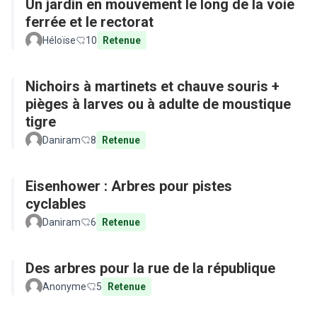
Un jardin en mouvement le long de la voie
ferrée et le rectorat
Héloïse
10
Retenue
Nichoirs à martinets et chauve souris +
pièges à larves ou à adulte de moustique
tigre
Daniram
8
Retenue
Eisenhower : Arbres pour pistes
cyclables
Daniram
6
Retenue
Des arbres pour la rue de la république
Anonyme
5
Retenue