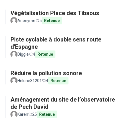
Végétalisation Place des Tibaous
Anonyme
5
Retenue
Piste cyclable à double sens route
d'Espagne
Diggie
4
Retenue
Réduire la pollution sonore
Helene31201
4
Retenue
Aménagement du site de l’observatoire
de Pech David
Karen
25
Retenue