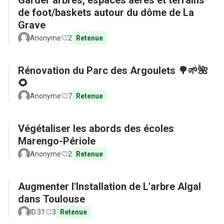
Garder arbres, espaces aérés et terrains
de foot/baskets autour du dôme de La
Grave
Anonyme
2
Retenue
Rénovation du Parc des Argoulets 🌳🌱🌺
🌻
Anonyme
7
Retenue
Végétaliser les abords des écoles
Marengo-Périole
Anonyme
2
Retenue
Augmenter l'Installation de L'arbre Algal
dans Toulouse
ID.31
3
Retenue