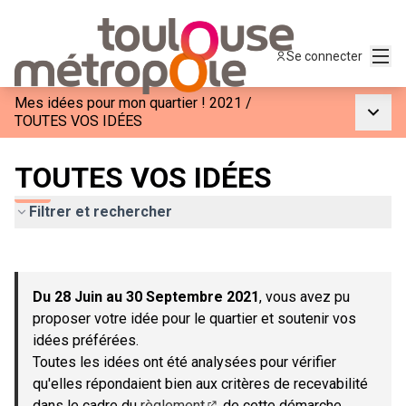
Menu
Se connecter
Mes idées pour mon quartier ! 2021
/
Menu p
TOUTES VOS IDÉES
TOUTES VOS IDÉES
Filtrer et rechercher
Passer la carte
Leaflet
|
©
OpenStreetMap
contributors
L'élément suivant est une carte qui présente les éléments de c
+
Du 28 Juin au 30 Septembre 2021
, vous avez pu
−
proposer votre idée pour le quartier et soutenir vos
idées préférées.
Toutes les idées ont été analysées pour vérifier
qu'elles répondaient bien aux critères de recevabilité
dans le cadre du
règlement
de cette démarche