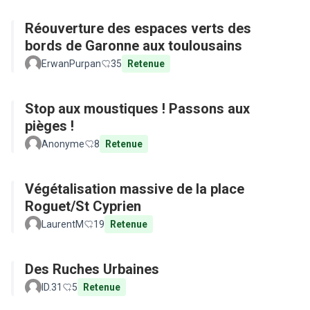
Réouverture des espaces verts des
bords de Garonne aux toulousains
ErwanPurpan
35
Retenue
Stop aux moustiques ! Passons aux
pièges !
Anonyme
8
Retenue
Végétalisation massive de la place
Roguet/St Cyprien
LaurentM
19
Retenue
Des Ruches Urbaines
ID.31
5
Retenue