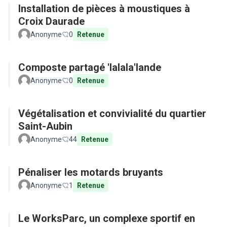
Installation de pièces à moustiques à
Croix Daurade
Anonyme
0
Retenue
Composte partagé 'lalala'lande
Anonyme
0
Retenue
Végétalisation et convivialité du quartier
Saint-Aubin
Anonyme
44
Retenue
Pénaliser les motards bruyants
Anonyme
1
Retenue
Le WorksParc, un complexe sportif en