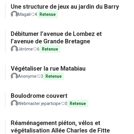
Une structure de jeux au jardin du Barry
Magali
4
Retenue
Débitumer l’avenue de Lombez et
l’avenue de Grande Bretagne
Jérôme
6
Retenue
Végétaliser la rue Matabiau
Anonyme
3
Retenue
Boulodrome couvert
Webmaster jeparticipe
0
Retenue
Réaménagement piéton, vélos et
végétalisation Allée Charles de Fitte