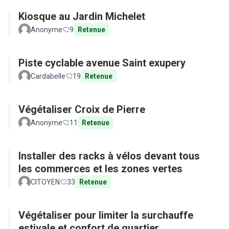
Kiosque au Jardin Michelet
Anonyme
9
Retenue
Piste cyclable avenue Saint exupery
Cardabelle
19
Retenue
Végétaliser Croix de Pierre
Anonyme
11
Retenue
Installer des racks à vélos devant tous
les commerces et les zones vertes
CITOYEN
33
Retenue
Végétaliser pour limiter la surchauffe
estivale et confort de quartier...