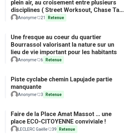
plein air, au croisement entre plusieurs
disciplines ( Street Worksout, Chase Tag,
Parkour)
Anonyme
21
Retenue
Une fresque au coeur du quartier
Bourrassol valorisant la nature sur un
lieu de vie important pour les habitants
Anonyme
6
Retenue
Piste cyclabe chemin Lapujade partie
manquante
Anonyme
3
Retenue
Faire de la Place Amat Massot ... une
place ECO-CITOYENNE conviviale !
LECLERC Gaëlle
39
Retenue