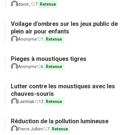
david_
7
Retenue
Voilage d'ombres sur les jeux public de
plein air pour enfants
Anonyme
1
Retenue
Pieges à moustiques tigres
Anonyme
6
Retenue
Lutter contre les moustiques avec les
chauves-souris
Laetitiak
12
Retenue
Réduction de la pollution lumineuse
Pierre Jullien
7
Retenue