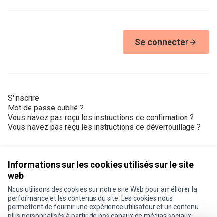
Se connecter
S'inscrire
Mot de passe oublié ?
Vous n’avez pas reçu les instructions de confirmation ?
Vous n’avez pas reçu les instructions de déverrouillage ?
Informations sur les cookies utilisés sur le site
web
Nous utilisons des cookies sur notre site Web pour améliorer la
Conditions d'utilisation
performance et les contenus du site. Les cookies nous
Paramètres des cookies
permettent de fournir une expérience utilisateur et un contenu
Je participe ! sur X
Je participe ! sur Facebook
Je participe ! sur Instagram
plus personnalisés à partir de nos canaux de médias sociaux.