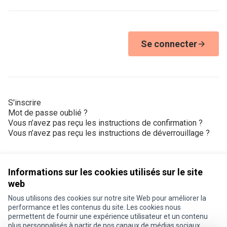
Se connecter
S'inscrire
Mot de passe oublié ?
Vous n’avez pas reçu les instructions de confirmation ?
Vous n’avez pas reçu les instructions de déverrouillage ?
Informations sur les cookies utilisés sur le site
web
Nous utilisons des cookies sur notre site Web pour améliorer la
Conditions d'utilisation
performance et les contenus du site. Les cookies nous
Paramètres des cookies
permettent de fournir une expérience utilisateur et un contenu
Je participe ! sur X
Je participe ! sur Facebook
Je participe ! sur Instagram
plus personnalisés à partir de nos canaux de médias sociaux.