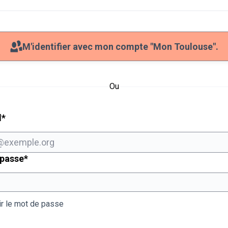
M'identifier avec mon compte "Mon Toulouse".
Ou
Champ obligatoire
l
*
Champ obligatoire
 passe
*
ir le mot de passe