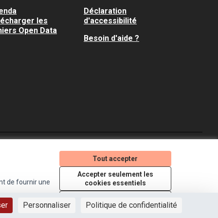
enda
Déclaration
lécharger les
d'accessibilité
hiers Open Data
Besoin d'aide ?
Je participe ! sur X
Je participe ! sur Faceboo
Je participe ! sur In
Tout accepter
(Lien externe)
(Lien externe)
(Lien externe)
Accepter seulement les
nt de fournir une
cookies essentiels
Licence Creative Comm
(Lien externe)
Paramètres
ser
Personnaliser
Politique de confidentialité