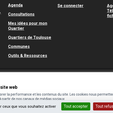
Agenda
Se connecter
Ag
Té
.
Consultations
fic
Mes idées pour mon
Quartier
Quartiers de Toulouse
Communes
Outils & Ressources
 site web
iorer la performance et les contenus du site. Les cookies nous permette
 à partir de nos canaux de médias sociaux.
Tout accepter
Tout refu
ur ceux que vous souhaitez activer