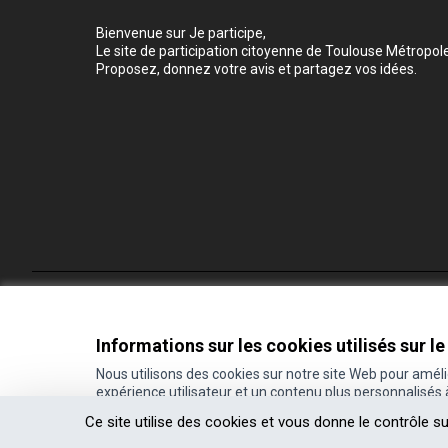
Bienvenue sur Je participe,
Le site de participation citoyenne de Toulouse Métropole
Proposez, donnez votre avis et partagez vos idées.
Conditions d'utilisation
Paramètres des cookies
Informations sur les cookies utilisés sur le
Nous utilisons des cookies sur notre site Web pour amél
expérience utilisateur et un contenu plus personnalisés
(Lien externe)
Site réalisé grâce au
logiciel libre Decidim
.
Ce site utilise des cookies et vous donne le contrôle s
(Lien externe)