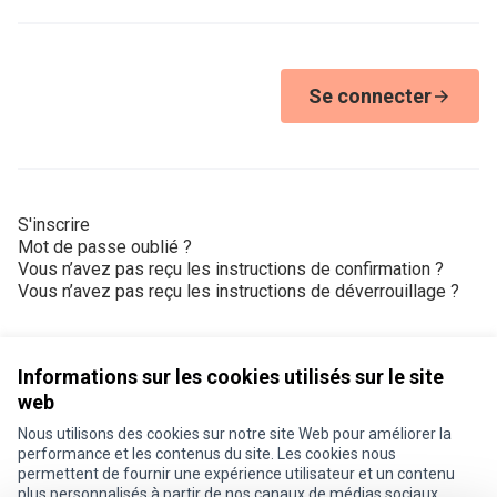
Se connecter
S'inscrire
Mot de passe oublié ?
Vous n’avez pas reçu les instructions de confirmation ?
Vous n’avez pas reçu les instructions de déverrouillage ?
Informations sur les cookies utilisés sur le site
web
Nous utilisons des cookies sur notre site Web pour améliorer la
Conditions d'utilisation
performance et les contenus du site. Les cookies nous
Paramètres des cookies
permettent de fournir une expérience utilisateur et un contenu
Je participe ! sur X
Je participe ! sur Facebook
Je participe ! sur Instagram
plus personnalisés à partir de nos canaux de médias sociaux.