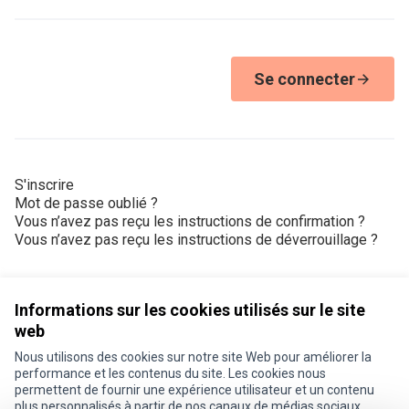
Se connecter
S'inscrire
Mot de passe oublié ?
Vous n’avez pas reçu les instructions de confirmation ?
Vous n’avez pas reçu les instructions de déverrouillage ?
Informations sur les cookies utilisés sur le site
web
Nous utilisons des cookies sur notre site Web pour améliorer la
Conditions d'utilisation
performance et les contenus du site. Les cookies nous
Paramètres des cookies
permettent de fournir une expérience utilisateur et un contenu
Je participe ! sur X
Je participe ! sur Facebook
Je participe ! sur Instagram
plus personnalisés à partir de nos canaux de médias sociaux.