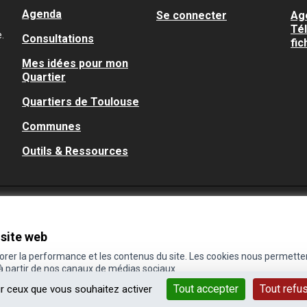
Agenda
Se connecter
Ag
Té
.
Consultations
fic
Mes idées pour mon
Quartier
Quartiers de Toulouse
Communes
Outils & Ressources
 site web
iorer la performance et les contenus du site. Les cookies nous permette
 à partir de nos canaux de médias sociaux.
Tout accepter
Tout refu
ur ceux que vous souhaitez activer