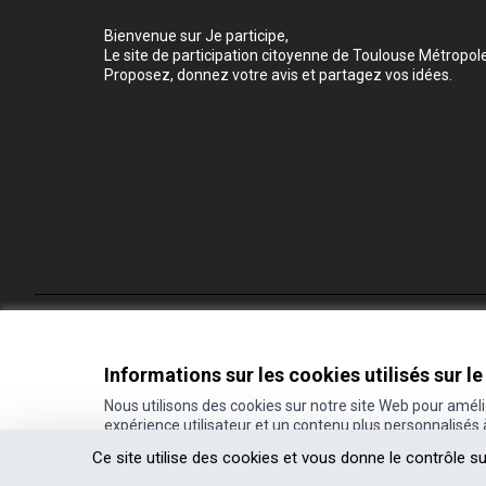
Bienvenue sur Je participe,
Le site de participation citoyenne de Toulouse Métropole
Proposez, donnez votre avis et partagez vos idées.
Conditions d'utilisation
Paramètres des cookies
Informations sur les cookies utilisés sur le
Nous utilisons des cookies sur notre site Web pour amél
expérience utilisateur et un contenu plus personnalisés
(Lien externe)
Site réalisé grâce au
logiciel libre Decidim
.
Ce site utilise des cookies et vous donne le contrôle s
(Lien externe)