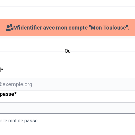
M'identifier avec mon compte "Mon Toulouse".
Ou
Champ obligatoire
l
*
Champ obligatoire
 passe
*
ir le mot de passe