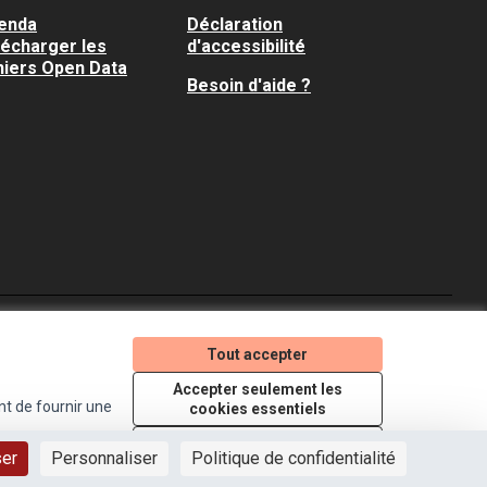
enda
Déclaration
lécharger les
d'accessibilité
hiers Open Data
Besoin d'aide ?
Je participe ! sur X
Je participe ! sur Faceboo
Je participe ! sur In
Tout accepter
(Lien externe)
(Lien externe)
(Lien externe)
Accepter seulement les
nt de fournir une
cookies essentiels
Licence Creative Comm
(Lien externe)
Paramètres
ser
Personnaliser
Politique de confidentialité