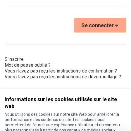
Se connecter
S'inscrire
Mot de passe oublié ?
Vous n’avez pas reçu les instructions de confirmation ?
Vous n’avez pas reçu les instructions de déverrouillage ?
Informations sur les cookies utilisés sur le site
web
Nous utilisons des cookies sur notre site Web pour améliorer la
Conditions d'utilisation
performance et les contenus du site. Les cookies nous
Paramètres des cookies
permettent de fournir une expérience utilisateur et un contenu
Je participe ! sur X
Je participe ! sur Facebook
Je participe ! sur Instagram
plus personnalisés à partir de nos canaux de médias sociaux.