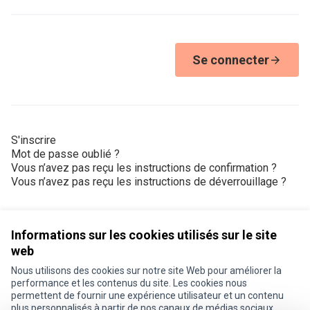
Se connecter
S'inscrire
Mot de passe oublié ?
Vous n’avez pas reçu les instructions de confirmation ?
Vous n’avez pas reçu les instructions de déverrouillage ?
Informations sur les cookies utilisés sur le site
web
Nous utilisons des cookies sur notre site Web pour améliorer la
Conditions d'utilisation
performance et les contenus du site. Les cookies nous
Paramètres des cookies
permettent de fournir une expérience utilisateur et un contenu
Je participe ! sur X
Je participe ! sur Facebook
Je participe ! sur Instagram
plus personnalisés à partir de nos canaux de médias sociaux.