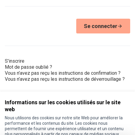
Se connecter
S'inscrire
Mot de passe oublié ?
Vous n’avez pas reçu les instructions de confirmation ?
Vous n’avez pas reçu les instructions de déverrouillage ?
Informations sur les cookies utilisés sur le site
web
Nous utilisons des cookies sur notre site Web pour améliorer la
Conditions d'utilisation
performance et les contenus du site. Les cookies nous
Paramètres des cookies
permettent de fournir une expérience utilisateur et un contenu
Je participe ! sur X
Je participe ! sur Facebook
Je participe ! sur Instagram
plus personnalisés à partir de nos canaux de médias sociaux.