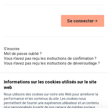
Se connecter
S'inscrire
Mot de passe oublié ?
Vous n’avez pas reçu les instructions de confirmation ?
Vous n’avez pas reçu les instructions de déverrouillage ?
Informations sur les cookies utilisés sur le site
web
Nous utilisons des cookies sur notre site Web pour améliorer la
Conditions d'utilisation
performance et les contenus du site. Les cookies nous
Paramètres des cookies
permettent de fournir une expérience utilisateur et un contenu
Je participe ! sur X
Je participe ! sur Facebook
Je participe ! sur Instagram
plus personnalisés à partir de nos canaux de médias sociaux.