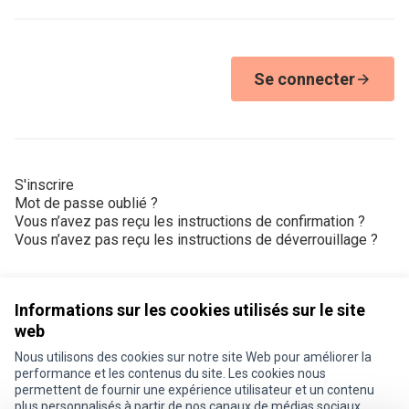
Se connecter
S'inscrire
Mot de passe oublié ?
Vous n’avez pas reçu les instructions de confirmation ?
Vous n’avez pas reçu les instructions de déverrouillage ?
Informations sur les cookies utilisés sur le site
web
Nous utilisons des cookies sur notre site Web pour améliorer la
Conditions d'utilisation
performance et les contenus du site. Les cookies nous
Paramètres des cookies
permettent de fournir une expérience utilisateur et un contenu
Je participe ! sur X
Je participe ! sur Facebook
Je participe ! sur Instagram
plus personnalisés à partir de nos canaux de médias sociaux.