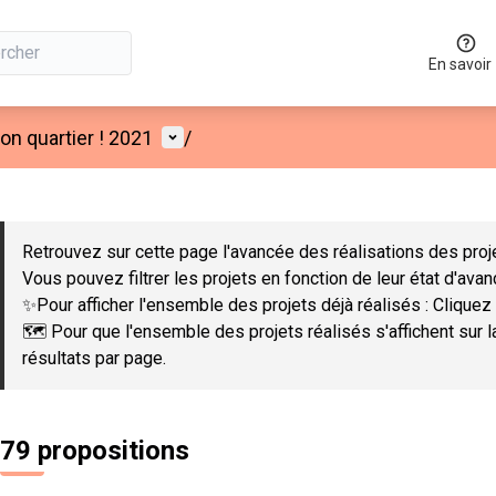
En savoir
Menu utilisateur
n quartier ! 2021
/
 la carte
 suivant est une carte qui présente les éléments de cette page co
Retrouvez sur cette page l'avancée des réalisations des proje
Vous pouvez filtrer les projets en fonction de leur état d'ava
✨Pour afficher l'ensemble des projets déjà réalisés : Cliquez 
🗺️ Pour que l'ensemble des projets réalisés s'affichent sur 
résultats par page.
79 propositions