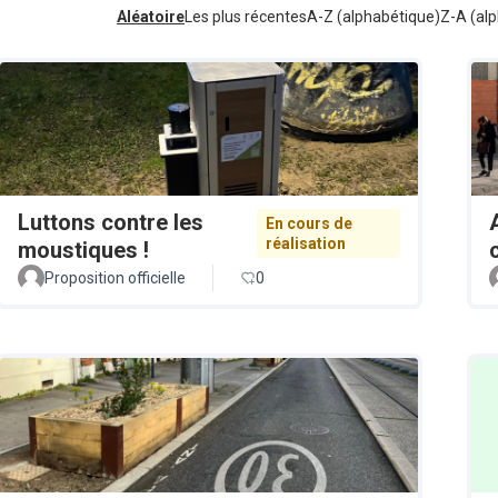
Aléatoire
Les plus récentes
A-Z (alphabétique)
Z-A (alp
Luttons contre les
En cours de
réalisation
moustiques !
Proposition officielle
0