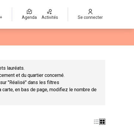
 +
Agenda
Activités
Se connecter
Leaflet
|
©
OpenStreetMap
contributors
mme des points de carte. L'élément peut être utilisé avec un lect
ts lauréats.
ncement et du quartier concerné.
sur "Réalisé" dans les filtres
la carte, en bas de page, modifiez le nombre de