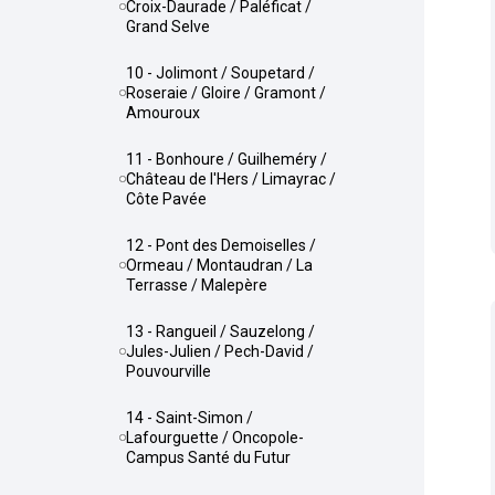
Croix-Daurade / Paléficat /
Grand Selve
10 - Jolimont / Soupetard /
Roseraie / Gloire / Gramont /
Amouroux
11 - Bonhoure / Guilheméry /
Château de l'Hers / Limayrac /
Côte Pavée
12 - Pont des Demoiselles /
Ormeau / Montaudran / La
Terrasse / Malepère
13 - Rangueil / Sauzelong /
Jules-Julien / Pech-David /
Pouvourville
14 - Saint-Simon /
Lafourguette / Oncopole-
Campus Santé du Futur