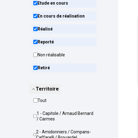
Etude en cours
En cours de réalisation
Réalisé
Reporté
Non réalisable
Retiré
Territoire
Tout
1 - Capitole / Arnaud Bernard
/ Carmes
2 - Amidonniers / Compans-
Caffarelli / Brouardel