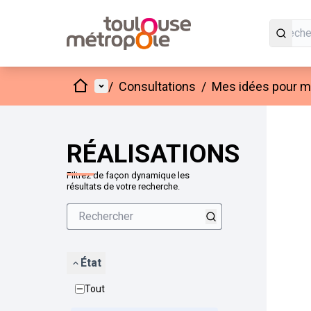
Accueil
Menu principal
/
Consultations
/
Mes idées pour mo
Passer
L'élément
+
−
RÉALISATIONS
Filtrez de façon dynamique les
résultats de votre recherche.
État
Tout