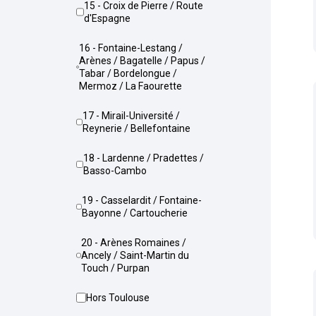
15 - Croix de Pierre / Route
d'Espagne
16 - Fontaine-Lestang /
Arènes / Bagatelle / Papus /
Tabar / Bordelongue /
Mermoz / La Faourette
17 - Mirail-Université /
Reynerie / Bellefontaine
18 - Lardenne / Pradettes /
Basso-Cambo
19 - Casselardit / Fontaine-
Bayonne / Cartoucherie
20 - Arènes Romaines /
Ancely / Saint-Martin du
Touch / Purpan
Hors Toulouse