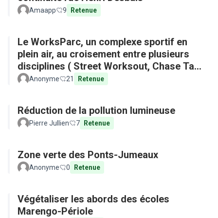
Amaapp
9
Retenue
Le WorksParc, un complexe sportif en
plein air, au croisement entre plusieurs
disciplines ( Street Worksout, Chase Tag,
Parkour)
Anonyme
21
Retenue
Réduction de la pollution lumineuse
Pierre Jullien
7
Retenue
Zone verte des Ponts-Jumeaux
Anonyme
0
Retenue
Végétaliser les abords des écoles
Marengo-Périole