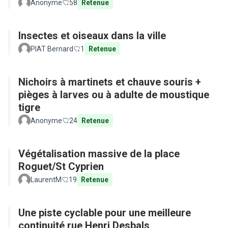
Anonyme
58
Retenue
Insectes et oiseaux dans la ville
PIAT Bernard
1
Retenue
Nichoirs à martinets et chauve souris +
pièges à larves ou à adulte de moustique
tigre
Anonyme
24
Retenue
Végétalisation massive de la place
Roguet/St Cyprien
LaurentM
19
Retenue
Une piste cyclable pour une meilleure
continuité rue Henri Desbals