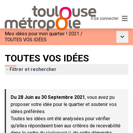
Menu
Se connecter
Mes idées pour mon quartier ! 2021
/
Menu p
TOUTES VOS IDÉES
TOUTES VOS IDÉES
Filtrer et rechercher
Passer la carte
Leaflet
|
©
OpenStreetMap
contributors
L'élément suivant est une carte qui présente les éléments de c
+
Du 28 Juin au 30 Septembre 2021
, vous avez pu
−
proposer votre idée pour le quartier et soutenir vos
idées préférées.
Toutes les idées ont été analysées pour vérifier
qu'elles répondaient bien aux critères de recevabilité
dans le cadre du
règlement
de cette démarche