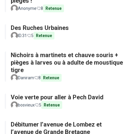
pièges !
Anonyme
8
Retenue
Des Ruches Urbaines
ID.31
5
Retenue
Nichoirs à martinets et chauve souris +
pièges à larves ou à adulte de moustique
tigre
Daniram
8
Retenue
Voie verte pour aller à Pech David
bosvieux
5
Retenue
Débitumer l’avenue de Lombez et
l’avenue de Grande Bretagne