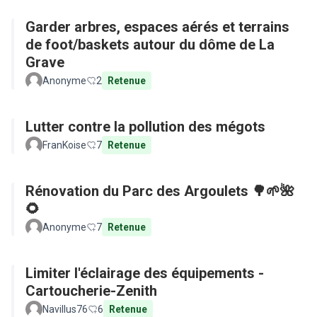
Garder arbres, espaces aérés et terrains
de foot/baskets autour du dôme de La
Grave
Anonyme
2
Retenue
Lutter contre la pollution des mégots
FranKoise
7
Retenue
Rénovation du Parc des Argoulets 🌳🌱🌺
🌻
Anonyme
7
Retenue
Limiter l'éclairage des équipements -
Cartoucherie-Zenith
Navillus76
6
Retenue