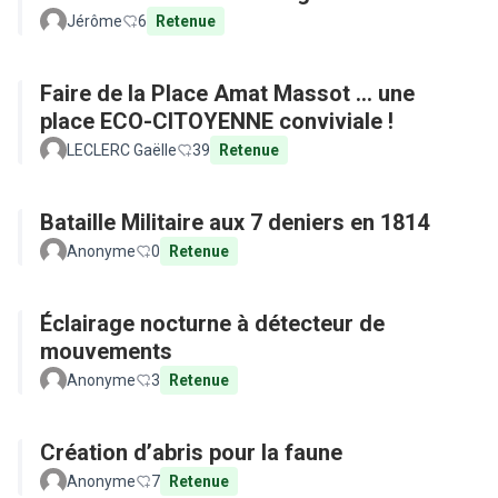
Jérôme
6
Retenue
Faire de la Place Amat Massot ... une
place ECO-CITOYENNE conviviale !
LECLERC Gaëlle
39
Retenue
Bataille Militaire aux 7 deniers en 1814
Anonyme
0
Retenue
Éclairage nocturne à détecteur de
mouvements
Anonyme
3
Retenue
Création d’abris pour la faune
Anonyme
7
Retenue