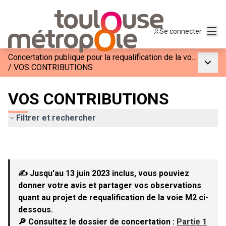
Menu
Se connecter
Concertation publique pour la requalification de la voie M2
Menu p
/
VOS CONTRIBUTIONS
VOS CONTRIBUTIONS
Filtrer et rechercher
✍ Jusqu'au 13 juin 2023 inclus, vous pouviez
donner votre avis et partager vos observations
quant au projet de requalification de la voie M2 ci-
dessous.
🔎 Consultez le dossier de concertation :
Partie 1