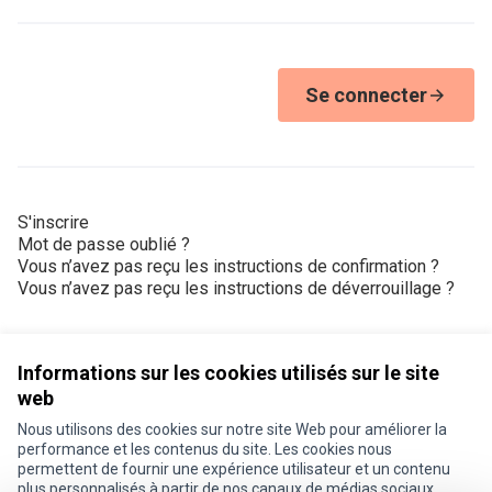
Se connecter
S'inscrire
Mot de passe oublié ?
Vous n’avez pas reçu les instructions de confirmation ?
Vous n’avez pas reçu les instructions de déverrouillage ?
Informations sur les cookies utilisés sur le site
web
Nous utilisons des cookies sur notre site Web pour améliorer la
Conditions d'utilisation
performance et les contenus du site. Les cookies nous
Paramètres des cookies
permettent de fournir une expérience utilisateur et un contenu
Je participe ! sur X
Je participe ! sur Facebook
Je participe ! sur Instagram
plus personnalisés à partir de nos canaux de médias sociaux.